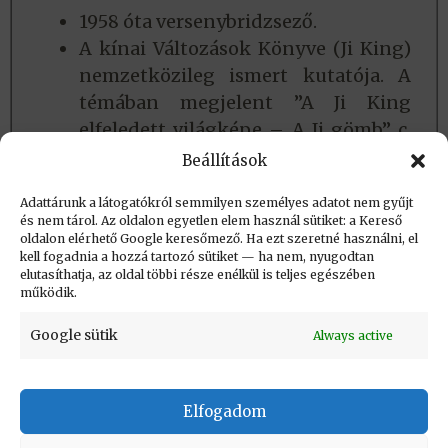
1958 óta versenybridzsező.
A kínai Változások Könyve (Ji King)
nemzetközileg ismert kutatója. A
témában megjelent ”A Ji King
elfeledett világképe – A Ji gömb” c.
könyve a Szenzár Kiadó
Beállítások
gondozásában 2005-ben.
Adattárunk a látogatókról semmilyen személyes adatot nem gyűjt
és nem tárol. Az oldalon egyetlen elem használ sütiket: a Kereső
oldalon elérhető Google keresőmező. Ha ezt szeretné használni, el
Létrehozva: 2019.09.30. 17:11
kell fogadnia a hozzá tartozó sütiket — ha nem, nyugodtan
elutasíthatja, az oldal többi része enélkül is teljes egészében
Utolsó módosítás: 2025.04.08. 13:19
működik.
Google sütik
Always active
Elfogadom
KAPCSOLAT
|
Impresszum
|
Felhasználási
feltételek
|
Adatvédelmi tájékoztató