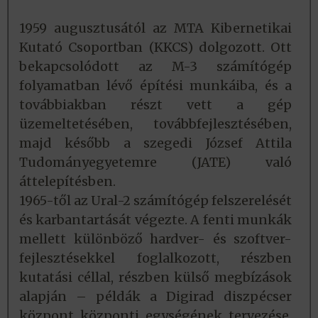
1959 augusztusától az MTA Kibernetikai
Kutató Csoportban (KKCS) dolgozott. Ott
bekapcsolódott az M-3 számítógép
folyamatban lévő építési munkáiba, és a
továbbiakban részt vett a gép
üzemeltetésében, továbbfejlesztésében,
majd később a szegedi József Attila
Tudományegyetemre (JATE) való
áttelepítésben.
1965-től az Ural-2 számítógép felszerelését
és karbantartását végezte. A fenti munkák
mellett különböző hardver- és szoftver-
fejlesztésekkel foglalkozott, részben
kutatási céllal, részben külső megbízások
alapján – példák a Digirad diszpécser
központ központi egységének tervezése,