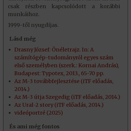
csak részben kapcsolódott a korábbi
munkáihoz.
1999-től nyugdíjas.
Lásd még
Drasny József: Önéletrajz. In: A
számítógép-tudományról egyes szám
első személyben (szerk.: Kornai András),
Budapest: Typotex, 2013., 65-70 pp.
Az M-3 továbbfejlesztése (iTF előadás,
2014.)
Az M-3 útja Szegedig (iTF előadás, 2014.)
Az Ural-2 story (iTF előadás, 2014.)
videóportré (2025)
És ami még fontos