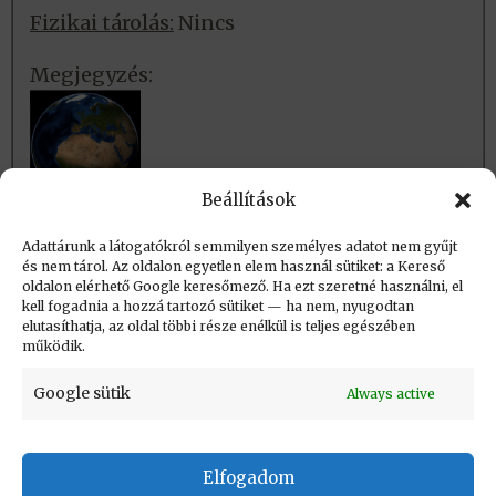
Fizikai tárolás:
Nincs
Megjegyzés:
Beállítások
Térinformatikatörténeti füzetek
, 39.
Adattárunk a látogatókról semmilyen személyes adatot nem gyűjt
és nem tárol. Az oldalon egyetlen elem használ sütiket: a Kereső
oldalon elérhető Google keresőmező. Ha ezt szeretné használni, el
Létrehozva: 2026.05.18. 11:46
kell fogadnia a hozzá tartozó sütiket — ha nem, nyugodtan
elutasíthatja, az oldal többi része enélkül is teljes egészében
Utolsó módosítás: 2026.07.06. 12:45
működik.
Google sütik
Always active
Elfogadom
KAPCSOLAT
|
Impresszum
|
Felhasználási