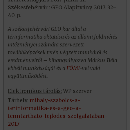
Székesfehérvár : GEO Alapítvány, 2017. 32–
40. p.
A székesfehérvári GEO kar által a
térinformatika oktatása és az állami földmérés
intézményei számára szervezett
továbbképzések terén végzett munkáról és
eredményeiről – kihangsúlyozva Márkus Béla
ebbéli munkásságát és a
FÖMI
-vel való
együttműködést.
Elektronikus tárolás:
WP szerver
Tárhely:
mihaly-szabolcs-a-
terinformatika-es-a-geo-a-
fenntarthato-fejlodes-szolgalataban-
2017