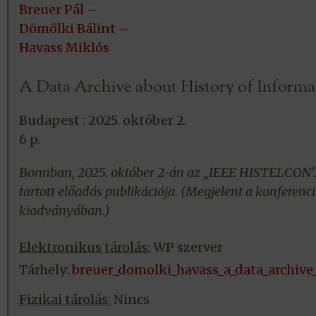
Breuer Pál
–
Dömölki Bálint
–
Havass Miklós
A Data Archive about History of Informa
Budapest : 2025. október 2.
6 p.
Bonnban, 2025. október 2-án az „IEEE HISTELCON’
tartott előadás publikációja. (Megjelent a konferenci
kiadványában.)
Elektronikus tárolás:
WP szerver
Tárhely:
breuer_domolki_havass_a_data_archive
Fizikai tárolás:
Nincs