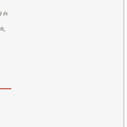
1 és
ek,