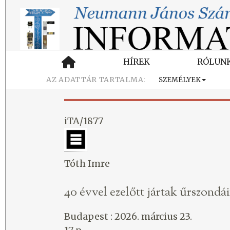
HÍREK
RÓLUN
SZEMÉLYEK
iTA/1877
Tóth Imre
40 évvel ezelőtt jártak űrszondá
Budapest : 2026. március 23.