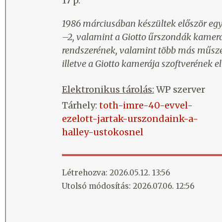
17 p.
1986 márciusában készültek először egy
–2, valamint a Giotto űrszondák kamerái
rendszerének, valamint több más műszer
illetve a Giotto kamerája szoftverének el
Elektronikus tárolás:
WP szerver
Tárhely:
toth-imre-40-evvel-
ezelott-jartak-urszondaink-a-
halley-ustokosnel
Létrehozva: 2026.05.12. 13:56
Utolsó módosítás: 2026.07.06. 12:56