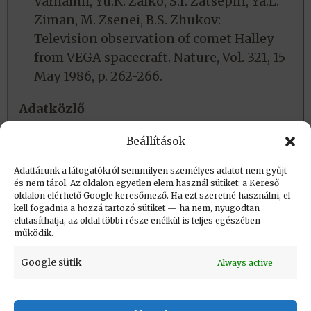
Várhalmi, Yu.K. Zaiko, S.I. Zatsepin, Ya.L.
Ziman, M. Zsenei, B.S. Zhukov:
Television observation of comet Halley
from VEGA spacecraft. Nature, Vol. 321, 15
May 1986, p. 262-266.
Adatközlő
Dr. Szalai Sándor szíves közlése alapján
Beállítások
(2019. nov.)
Adattárunk a látogatókról semmilyen személyes adatot nem gyűjt
és nem tárol. Az oldalon egyetlen elem használ sütiket: a Kereső
oldalon elérhető Google keresőmező. Ha ezt szeretné használni, el
Létrehozva: 2019.12.02. 00:53
kell fogadnia a hozzá tartozó sütiket — ha nem, nyugodtan
elutasíthatja, az oldal többi része enélkül is teljes egészében
Utolsó módosítás: 2026.04.21. 19:53
működik.
Google sütik
Always active