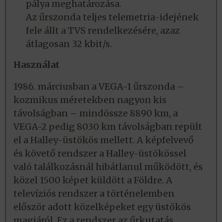
pálya meghatározása.
Az űrszonda teljes telemetria-idejének
fele állt a TVS rendelkezésére, azaz
átlagosan 32 kbit/s.
Használat
1986. márciusban a VEGA-1 űrszonda –
kozmikus méretekben nagyon kis
távolságban – mindössze 8890 km, a
VEGA-2 pedig 8030 km távolságban repült
el a Halley-üstökös mellett. A képfelvevő
és követő rendszer a Halley-üstökössel
való találkozásnál hibátlanul működött, és
közel 1500 képet küldött a Földre. A
televíziós rendszer a történelemben
először adott közelképeket egy üstökös
magjáról. Ez a rendszer az űrkutatás