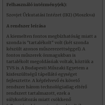
Felhasználó intézmény(ek):
Szovjet Űrkutatási Intézet (IKI) (Moszkva)
A rendszer leírása
A kiemelten fontos megbízhatóság miatt a
szonda is "tartalékolt" volt (két szonda
készült azonos műszerezettséggel). A
fontos műszerek önmagukban is
tartalékolt megoldásúak voltak, köztük a
TVS is. A Budapesti Műszaki Egyetem a
kisfeszültségű tápellátó egységet
fejlesztette. A képfelvevő és követő
rendszer három technológiailag eltérő
rendszert tartalmazott, ezek a
súlykorlátozás miatt csökkenő