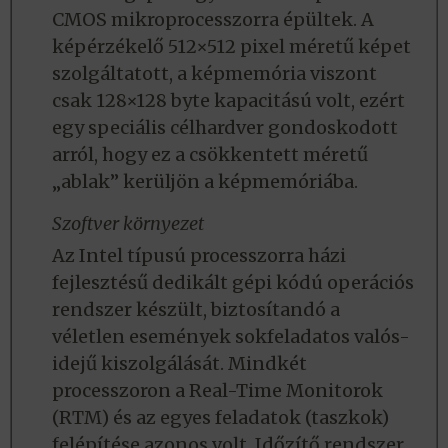
CMOS mikroprocesszorra épültek. A
képérzékelő 512×512 pixel méretű képet
szolgáltatott, a képmemória viszont
csak 128×128 byte kapacitású volt, ezért
egy speciális célhardver gondoskodott
arról, hogy ez a csökkentett méretű
„ablak” kerüljön a képmemóriába.
Szoftver környezet
Az Intel típusú processzorra házi
fejlesztésű dedikált gépi kódú operációs
rendszer készült, biztosítandó a
véletlen események sokfeladatos valós-
idejű kiszolgálását. Mindkét
processzoron a Real-Time Monitorok
(RTM) és az egyes feladatok (taszkok)
felépítése azonos volt. Időzítő rendszer