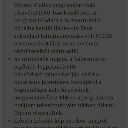
Vénusz-Halley programban való
részvétel 1980-ban kezdődött. A
program feladata a 76 évente Föld-
közelbe kerülő Halley-üstökös
sokoldalú tanulmányozása volt (VEGA –
a Vénusz és Halley orosz nevének
rövidítéseiből származik).
Az üstökösök magját a Naprendszer
legősibb, legprimitívebb
képződményének tartják, ezért a
kutatásuk jelentősen hozzájárul a
Naprendszer keletkezésének
megismeréséhez. Ebben a programban
nyújtott teljesítményért többen Állami
Díjban részesültek.
Először készült kép üstökös-magról,