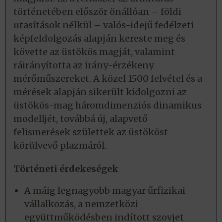
történetében először önállóan – földi
utasítások nélkül – valós-idejű fedélzeti
képfeldolgozás alapján kereste meg és
követte az üstökös magját, valamint
ráirányította az irány-érzékeny
mérőműszereket. A közel 1500 felvétel és a
mérések alapján sikerült kidolgozni az
üstökös-mag háromdimenziós dinamikus
modelljét, továbbá új, alapvető
felismerések születtek az üstököst
körülvevő plazmáról.
Történeti érdekeségek
A máig legnagyobb magyar űrfizikai
vállalkozás, a nemzetközi
együttműködésben indított szovjet