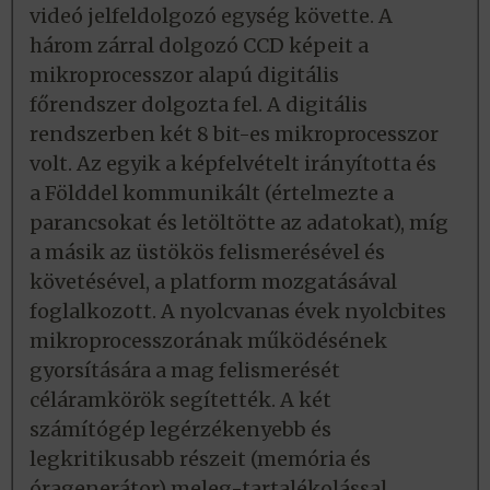
videó jelfeldolgozó egység követte. A
három zárral dolgozó CCD képeit a
mikroprocesszor alapú digitális
főrendszer dolgozta fel. A digitális
rendszerben két 8 bit-es mikroprocesszor
volt. Az egyik a képfelvételt irányította és
a Földdel kommunikált (értelmezte a
parancsokat és letöltötte az adatokat), míg
a másik az üstökös felismerésével és
követésével, a platform mozgatásával
foglalkozott. A nyolcvanas évek nyolcbites
mikroprocesszorának működésének
gyorsítására a mag felismerését
céláramkörök segítették. A két
számítógép legérzékenyebb és
legkritikusabb részeit (memória és
óragenerátor) meleg-tartalékolással