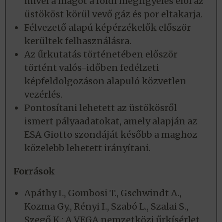
mivel a magot a földi megfigyelés elöl az
üstököst körül vevő gáz és por eltakarja.
Félvezető alapú képérzékelők először
kerültek felhasználásra.
Az űrkutatás történetében először
történt valós-időben fedélzeti
képfeldolgozáson alapuló közvetlen
vezérlés.
Pontosítani lehetett az üstökösről
ismert pályaadatokat, amely alapján az
ESA Giotto szondáját később a maghoz
közelebb lehetett irányítani.
Források
Apáthy I., Gombosi T., Gschwindt A.,
Kozma Gy., Rényi I., Szabó L., Szalai S.,
Szegő K.: A VEGA nemzetközi űrkísérlet.