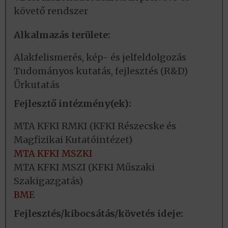
követő rendszer
Alkalmazás területe:
Alakfelismerés, kép- és jelfeldolgozás
Tudományos kutatás, fejlesztés (R&D)
Űrkutatás
Fejlesztő intézmény(ek):
MTA KFKI RMKI (KFKI Részecske és
Magfizikai Kutatóintézet)
MTA KFKI MSZKI
MTA KFKI MSZI (KFKI Műszaki
Szakigazgatás)
BME
Fejlesztés/kibocsátás/követés ideje: