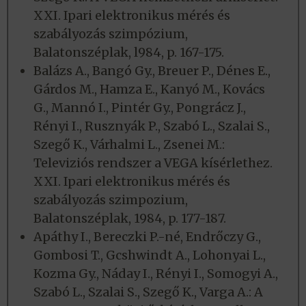
XXI. Ipari elektronikus mérés és
szabályozás szimpózium,
Balatonszéplak, l984, p. 167-175.
Balázs A., Bangó Gy., Breuer P., Dénes E.,
Gárdos M., Hamza E., Kanyó M., Kovács
G., Mannó I., Pintér Gy., Pongrácz J.,
Rényi I., Rusznyák P., Szabó L., Szalai S.,
Szegő K., Várhalmi L., Zsenei M.:
Televiziós rendszer a VEGA kísérlethez.
XXI. Ipari elektronikus mérés és
szabályozás szimpozium,
Balatonszéplak, 1984, p. 177-187.
Apáthy I., Bereczki P.-né, Endrőczy G.,
Gombosi T., Gcshwindt A., Lohonyai L.,
Kozma Gy., Náday I., Rényi I., Somogyi A.,
Szabó L., Szalai S., Szegő K., Varga A.: A