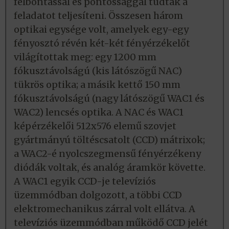
felbontással és pontossággal tudták a
feladatot teljesíteni. Összesen három
optikai egysége volt, amelyek egy-egy
fényosztó révén két-két fényérzékelőt
világítottak meg: egy 1200 mm
fókusztávolságú (kis látószögű NAC)
tükrös optika; a másik kettő 150 mm
fókusztávolságú (nagy látószögű WAC1 és
WAC2) lencsés optika. A NAC és WAC1
képérzékelői 512x576 elemű szovjet
gyártmányú töltéscsatolt (CCD) mátrixok;
a WAC2-é nyolcszegmensű fényérzékeny
diódák voltak, és analóg áramkör követte.
A WAC1 egyik CCD-je televíziós
üzemmódban dolgozott, a többi CCD
elektromechanikus zárral volt ellátva. A
televíziós üzemmódban működő CCD jelét