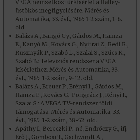
VEGA nemzetközi űrkísérlet a Halley-
üstökös megfigyelésére. Mérés és
Automatika, 33. évf., 1985.1-2 szám, 1-8.
old.
Balázs A., Bangó Gy., Gárdos M., Hamza
E., Kanyó M., Kovács G., Nyitrai Z., Redl R.,
Rusznyák P., Szabó L., Szalai S., Szücs K.,
Szabó B.: Televiziós rendszer a VEGA
kísérlethez. Mérés és Automatika, 33.
évf., 1985. 1-2 szám, 9-12. old.
Balázs A., Breuer P., Erényi I., Gárdos M.,
Hamza E., Kovács G., Pongrácz J., Rényi I.,
Szalai S.: A VEGA TV-rendszer földi
támogatása. Mérés és Automatika, 33.
évf., 1985. 1-2 szám, 38-52. old.
Apáthy I., Bereczki P.-né, Endrőczy G., ifj.
Erő J., Gombosi T., Gschwindt A.,