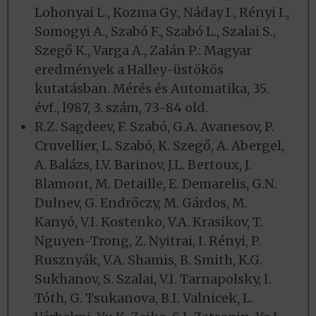
Lohonyai L., Kozma Gy., Náday I., Rényi I.,
Somogyi A., Szabó F., Szabó L., Szalai S.,
Szegő K., Varga A., Zalán P.: Magyar
eredmények a Halley-üstökös
kutatásban. Mérés és Automatika, 35.
évf., l987, 3. szám, 73-84 old.
R.Z. Sagdeev, F. Szabó, G.A. Avanesov, P.
Cruvellier, L. Szabó, K. Szegő, A. Abergel,
A. Balázs, I.V. Barinov, J.L. Bertoux, J.
Blamont, M. Detaille, E. Demarelis, G.N.
Dulnev, G. Endrőczy, M. Gárdos, M.
Kanyó, V.I. Kostenko, V.A. Krasikov, T.
Nguyen-Trong, Z. Nyitrai, I. Rényi, P.
Rusznyák, V.A. Shamis, B. Smith, K.G.
Sukhanov, S. Szalai, V.I. Tarnapolsky, I.
Tóth, G. Tsukanova, B.I. Valnicek, L.