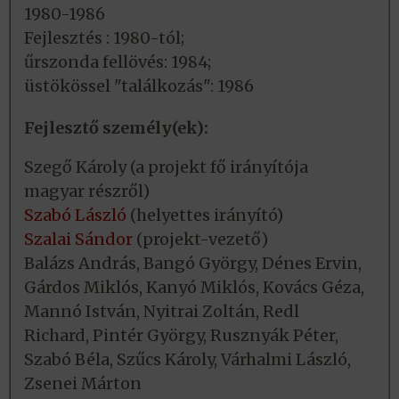
1980-1986
Fejlesztés : 1980-tól;
űrszonda fellövés: 1984;
üstökössel "találkozás": 1986
Fejlesztő személy(ek):
Szegő Károly (a projekt fő irányítója
magyar részről)
Szabó László
(helyettes irányító)
Szalai Sándor
(projekt-vezető)
Balázs András, Bangó György, Dénes Ervin,
Gárdos Miklós, Kanyó Miklós, Kovács Géza,
Mannó István, Nyitrai Zoltán, Redl
Richard, Pintér György, Rusznyák Péter,
Szabó Béla, Szűcs Károly, Várhalmi László,
Zsenei Márton