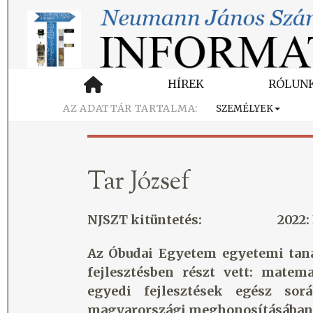
HÍREK
RÓLUN
SZEMÉLYEK
Tar József
NJSZT kitüntetés:
2022:
Az Óbudai Egyetem egyetemi taná
fejlesztésben részt vett: matem
egyedi fejlesztések egész sor
magyarországi meghonosításában