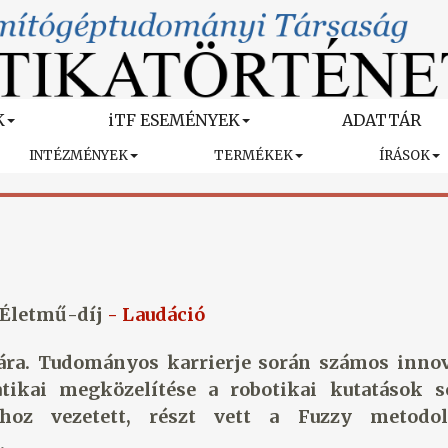
K
iTF ESEMÉNYEK
ADATTÁR
INTÉZMÉNYEK
TERMÉKEK
ÍRÁSOK
 Életmű-díj
- Laudáció
ra. Tudományos karrierje során számos innov
atikai megközelítése a robotikai kutatások s
ához vezetett, részt vett a Fuzzy metodol
.