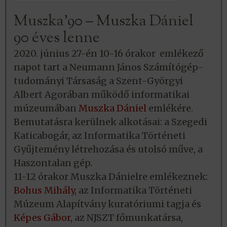
Muszka’90 – Muszka Dániel
90 éves lenne
2020. június 27-én 10-16 órakor emlékező
napot tart a Neumann János Számítógép-
tudományi Társaság a Szent-Györgyi
Albert Agorában működő informatikai
múzeumában
Muszka Dániel
emlékére.
Bemutatásra kerülnek alkotásai: a Szegedi
Katicabogár, az Informatika Történeti
Gyűjtemény létrehozása és utolsó műve, a
Haszontalan gép.
11-12 órakor Muszka Dánielre emlékeznek:
Bohus Mihály
, az Informatika Történeti
Múzeum Alapítvány kuratóriumi tagja és
Képes Gábor
, az NJSZT főmunkatársa,