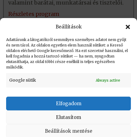
valamint barátai, munkatársai és tisztelői.
Részletes program
Helyszín: Szent-Györgyi Albert Agóra,
Beállítások
6722 Szeged, Kálvária sgt. 23.
(térkép)
Adattárunk a látogatókról semmilyen személyes adatot nem gyűjt
és nem tárol. Az oldalon egyetlen elem használ sütiket: a Kereső
oldalon elérhető Google keresőmező. Ha ezt szeretné használni, el
Létrehozva: 2020.06.24. 11:35
kell fogadnia a hozzá tartozó sütiket — ha nem, nyugodtan
elutasíthatja, az oldal többi része enélkül is teljes egészében
Utolsó módosítás: 2021.06.18. 14:24
működik.
Google sütik
Always active
Elfogadom
KAPCSOLAT
|
Impresszum
|
Felhasználási
feltételek
|
Adatvédelmi tájékoztató
Elutasítom
Vissza a lap tetejére
Beállítások mentése