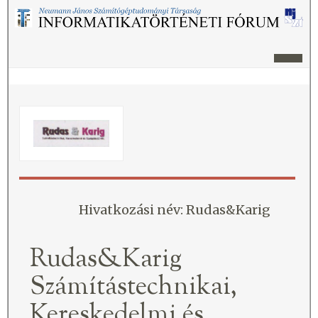
Hivatkozási név: Rudas&Karig
Rudas&Karig
Számítástechnikai,
Kereskedelmi és