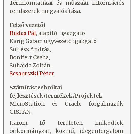
Térinformatikai és műszaki információs
rendszerek megvalósítása.
Felső vezetői
Rudas Pál
, alapító- igazgató
Karig Gábor, ügyvezető igazgató
Soltész András,
Bonifert Csaba,
Suhajda Zoltán,
Scsaurszki Péter
,
Számítástechnikai
fejlesztések/termékek/Projektek
MicroStation és Oracle forgalmazók;
GISPÁN.
Három fő területen működtek:
önkormányzat, közmű, idegenforgalom.