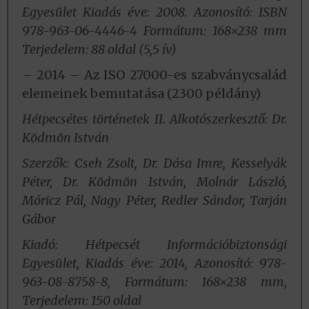
Egyesület
Kiadás éve: 2008.
Azonosító: ISBN
978-963-06-4446-4
Formátum: 168×238 mm
Terjedelem: 88 oldal (5,5 ív)
– 2014 – Az ISO 27000-es szabványcsalád
elemeinek bemutatása (2300 példány)
Hétpecsétes történetek II. Alkotószerkesztő: Dr.
Ködmön István
Szerzők: Cseh Zsolt, Dr. Dósa Imre, Kesselyák
Péter, Dr. Ködmön István, Molnár László,
Móricz Pál, Nagy Péter, Redler Sándor, Tarján
Gábor
Kiadó: Hétpecsét Információbiztonsági
Egyesület, Kiadás éve: 2014, Azonosító: 978-
963-08-8758-8, Formátum: 168×238 mm,
Terjedelem: 150 oldal