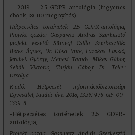
– 2018 – 2.5 GDPR antológia (ingyenes
ebook,18000 megnyítás)
Hétpecsétes történetek 2.5 GDPR-antológia,
Projekt gazda: Gasparetz András Szerkesztő
projekt vezető: Sümegi Csilla Szerkesztők:
Béres Ágnes, Dr. Dósa Imre, Fazekas László,
Jerabek György, Ménesi Tamás, Mikes Gábor,
Sebők Viktória, Tarján Gábo,r Dr. Teker
Orsolya
Kiadó: Hétpecsét Információbiztonsági
Egyesület, Kiadás éve: 2018, ISBN 978-615-00-
1339-8
-Hétpecsétes történetek 2.6 GDPR-
antológia,
Projekt gazda: Gasparetz András Szerkesztő