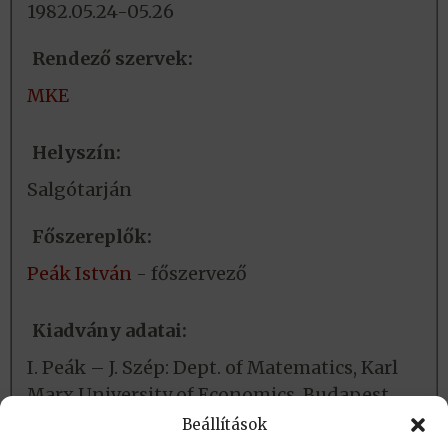
1982.05.24-05.26
Rendező szervek:
MKE
Helyszín:
Salgótarján
Főszereplők:
Peák István
- főszervező
Kiadvány adatai:
I. Peák – J. Szép: Dept. of Matematics, Karl
Marx University of Economics. Budapest.
1983. 238 p.
Beállítások