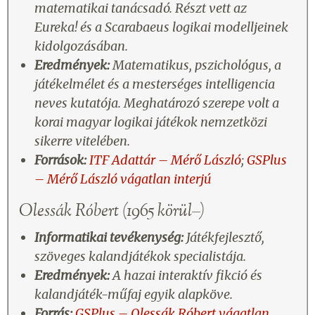
matematikai tanácsadó. Részt vett az
Eureka! és a Scarabaeus logikai modelljeinek
kidolgozásában.
Eredmények:
Matematikus, pszichológus, a
játékelmélet és a mesterséges intelligencia
neves kutatója. Meghatározó szerepe volt a
korai magyar logikai játékok nemzetközi
sikerre vitelében.
Források:
ITF Adattár – Mérő László
;
GSPlus
– Mérő László vágatlan interjú
Olessák Róbert (1965 körül–)
Informatikai tevékenység:
Játékfejlesztő,
szöveges kalandjátékok specialistája.
Eredmények:
A hazai interaktív fikció és
kalandjáték-műfaj egyik alapköve.
Forrás:
GSPlus – Olessák Róbert vágatlan