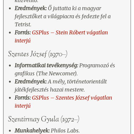
közvetítő.
Eredmények:
Ő juttatta ki a magyar
fejlesztőket a világpiacra és fedezte fel a
Tetrist.
Forrás:
GSPlus – Stein Róbert vágatlan
interjú
Szentes József (1970–)
Informatikai tevékenység:
Programozó és
grafikus (The Newcomer).
Eredmények:
A mély, történetorientált
játékfejlesztés hazai mestere.
Forrás:
GSPlus – Szentes József vágatlan
interjú
Szentirmay Gyula (1972–)
Munkahelyek:
Philos Labs.