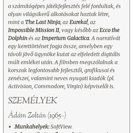
a számítógépes játékfejlesztés felé fordultak, és
olyan világsikerű alkotásokat hoztak létre,
mint a
The Last Ninja
, az
Eureka!
, az
Impossible Mission II
, vagy később az
Ecco the
Dolphin
és az
Imperium Galactica
. A narratívát
egy kerettörténet fogja össze, amelyben egy
távoli jövő ügynöke kutat az elfeledett digitális
múlt emlékei után. A filmben megszólalnak a
korszak legfontosabb fejlesztői, grafikusai és
zenészei, valamint neves nyugati kiadók (pl.
Activision, Commodore, Virgin) képviselői is.
SZEMÉLYEK
Ádám Zoltán (1965–)
Munkahelyek:
SoftView.