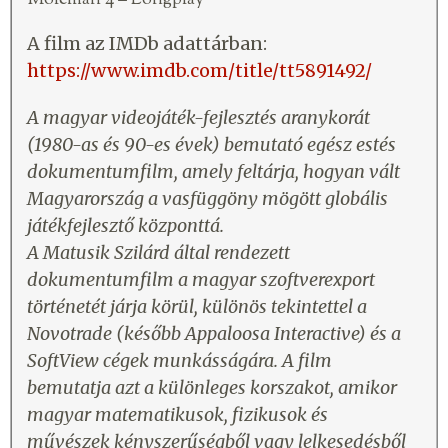
A film az IMDb adattárban:
https://www.imdb.com/title/tt5891492/
A magyar videojáték-fejlesztés aranykorát
(1980-as és 90-es évek) bemutató egész estés
dokumentumfilm, amely feltárja, hogyan vált
Magyarország a vasfüggöny mögött globális
játékfejlesztő központtá.
A Matusik Szilárd által rendezett
dokumentumfilm a magyar szoftverexport
történetét járja körül, különös tekintettel a
Novotrade (később Appaloosa Interactive) és a
SoftView cégek munkásságára. A film
bemutatja azt a különleges korszakot, amikor
magyar matematikusok, fizikusok és
művészek kényszerűségből vagy lelkesedésből