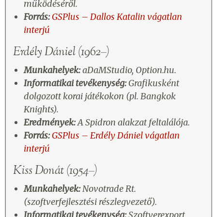
működéséről.
Forrás:
GSPlus – Dallos Katalin vágatlan
interjú
Erdély Dániel (1962–)
Munkahelyek:
aDaMStudio, Option.hu.
Informatikai tevékenység:
Grafikusként
dolgozott korai játékokon (pl. Bangkok
Knights).
Eredmények:
A Spidron alakzat feltalálója.
Forrás:
GSPlus – Erdély Dániel vágatlan
interjú
Kiss Donát (1954–)
Munkahelyek:
Novotrade Rt.
(szoftverfejlesztési részlegvezető).
Informatikai tevékenység:
Szoftverexport