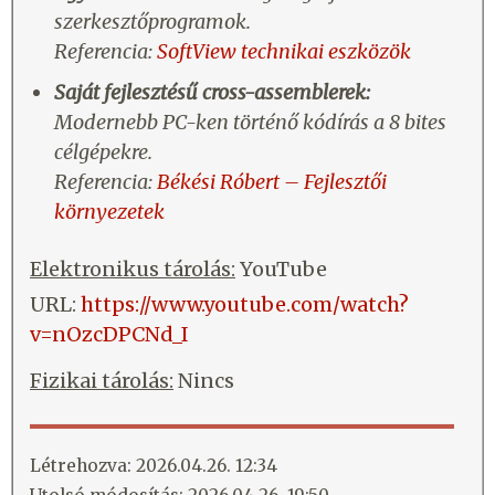
szerkesztőprogramok.
Referencia:
SoftView technikai eszközök
Saját fejlesztésű cross-assemblerek:
Modernebb PC-ken történő kódírás a 8 bites
célgépekre.
Referencia:
Békési Róbert – Fejlesztői
környezetek
Elektronikus tárolás:
YouTube
URL:
https://www.youtube.com/watch?
v=nOzcDPCNd_I
Fizikai tárolás:
Nincs
Létrehozva: 2026.04.26. 12:34