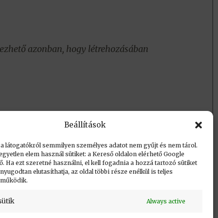
telezhető azonban, hogy létrehozásában
Beállítások
 a látogatókról semmilyen személyes adatot nem gyűjt és nem tárol.
egyetlen elem használ sütiket: a Kereső oldalon elérhető Google
 Ha ezt szeretné használni, el kell fogadnia a hozzá tartozó sütiket
yugodtan elutasíthatja, az oldal többi része enélkül is teljes
 működik.
sütik
Always active