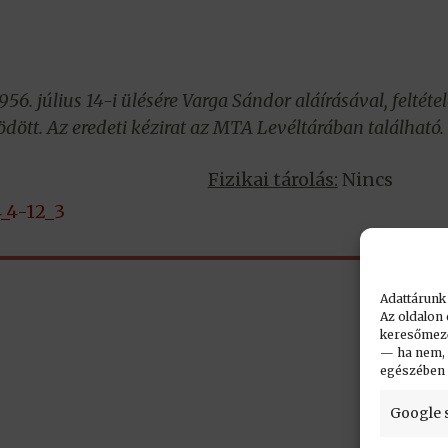
56. július 14-i ülésére Varga Sándor aláírásával, felté
tt. Az eredeti kézirat az MTA Levéltárában található.
Fizikai tárolás:
Nincs
_4-12_3
Adattárunk
Az oldalon 
keresőmező.
— ha nem, n
egészében
Google 