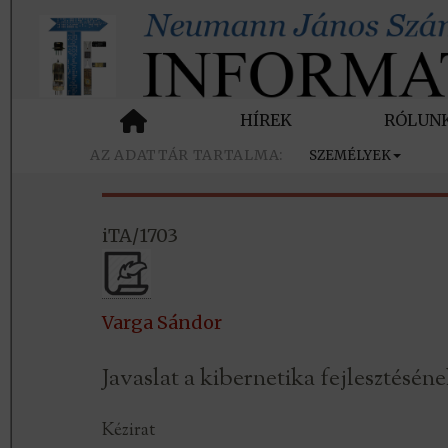
HÍREK
RÓLUN
SZEMÉLYEK
iTA/1703
Varga Sándor
Javaslat a kibernetika fejlesztés
Kézirat