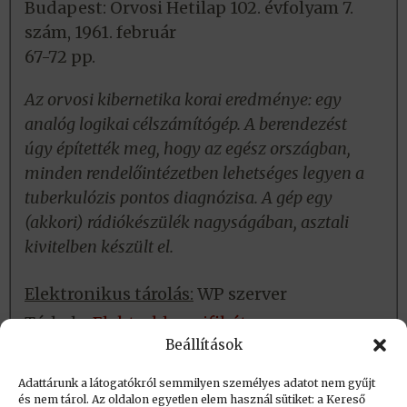
Budapest: Orvosi Hetilap 102. évfolyam 7.
szám, 1961. február
67-72 pp.
Az orvosi kibernetika korai eredménye: egy
analóg logikai célszámítógép. A berendezést
úgy építették meg, hogy az egész országban,
minden rendelőintézetben lehetséges legyen a
tuberkulózis pontos diagnózisa. A gép egy
(akkori) rádiókészülék nagyságában, asztali
kivitelben készült el.
Elektronikus tárolás:
WP szerver
Tárhely:
Elektroklasszifikátor
Beállítások
Fizikai tárolás:
Nincs
Adattárunk a látogatókról semmilyen személyes adatot nem gyűjt
és nem tárol. Az oldalon egyetlen elem használ sütiket: a Kereső