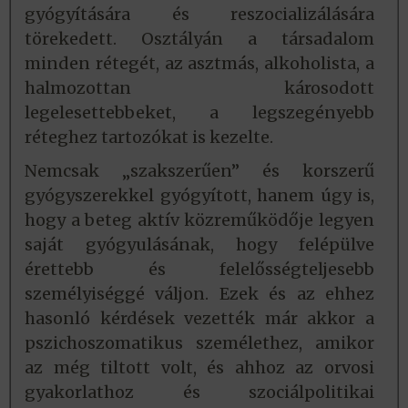
gyógyítására és reszocializálására
törekedett. Osztályán a társadalom
minden rétegét, az asztmás, alkoholista, a
halmozottan károsodott
legelesettebbeket, a legszegényebb
réteghez tartozókat is kezelte.
Nemcsak „szakszerűen” és korszerű
gyógyszerekkel gyógyított, hanem úgy is,
hogy a beteg aktív közreműködője legyen
saját gyógyulásának, hogy felépülve
érettebb és felelősségteljesebb
személyiséggé váljon. Ezek és az ehhez
hasonló kérdések vezették már akkor a
pszichoszomatikus személethez, amikor
az még tiltott volt, és ahhoz az orvosi
gyakorlathoz és szociálpolitikai