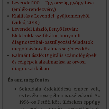
Levendel100 – Egy ország gyógyítása
(emlék-rendezvény)
Kiállítás a Levendel-gyűjteményből
(videó, 2018.)
Levendel László, Fenyő István:
Elektroklasszifikátor, bonyolult
diagnosztikai-osztályozási feladatok
megoldására alkalmas segédeszköz
Kalmár László: Digitális számológépek
és célgépek alkalmazása az orvosi
diagnosztikában
És ami még fontos
Sokoldalú érdeklődésű ember volt,
és tevékenységében is széleskörű. Az
1956-os Petőfi köri üléseken éppúgy
az egész ország gyógyításának