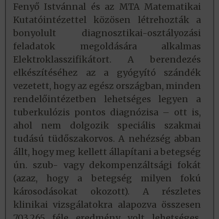
Fenyő Istvánnal és az MTA Matematikai
Kutatóintézettel közösen létrehozták a
bonyolult diagnosztikai-osztályozási
feladatok megoldására alkalmas
Elektroklasszifikátort. A berendezés
elkészítéséhez az a gyógyító szándék
vezetett, hogy az egész országban, minden
rendelőintézetben lehetséges legyen a
tuberkulózis pontos diagnózisa – ott is,
ahol nem dolgozik speciális szakmai
tudású tüdőszakorvos. A nehézség abban
állt, hogy meg kellett állapítani a betegség
ún. szub- vagy dekompenzáltsági fokát
(azaz, hogy a betegség milyen fokú
károsodásokat okozott). A részletes
klinikai vizsgálatokra alapozva összesen
703.265 féle eredmény volt lehetséges.