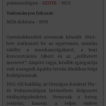
pulmonológus -
SZOTE
- 1953.
Tudományos fokozat:
MTA doktora - 1970
Gyermekkorától orvosnak készült. 1944-
ben iratkozott be az egyetemre, miután
túlélte a munkaszolgálatot, a bori
koncentrációs tábort és az „erőltetett
menetet”. Alapító tagja, később igazgatója
volt a szegedi Apáthy István Medikus Népi
Kollégiumnak.
1952-től haláláig az Országos Korányi Tbc-
és Pulmonológiai Intézetben dolgozott
tüdőgyógyászként. Nemcsak a beteg
testrész, hanem a teljes ember