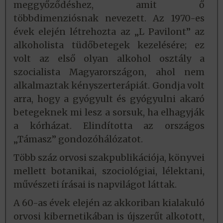
meggyőződéshez, amit ő
többdimenziósnak nevezett. Az 1970-es
évek elején létrehozta az „L Pavilont” az
alkoholista tüdőbetegek kezelésére; ez
volt az első olyan alkohol osztály a
szocialista Magyarországon, ahol nem
alkalmaztak kényszerterápiát. Gondja volt
arra, hogy a gyógyult és gyógyulni akaró
betegeknek mi lesz a sorsuk, ha elhagyják
a kórházat. Elindította az országos
„Támasz” gondozóhálózatot.
Több száz orvosi szakpublikációja, könyvei
mellett botanikai, szociológiai, lélektani,
művészeti írásai is napvilágot láttak.
A 60-as évek elején az akkoriban kialakuló
orvosi kibernetikában is újszerűt alkotott,