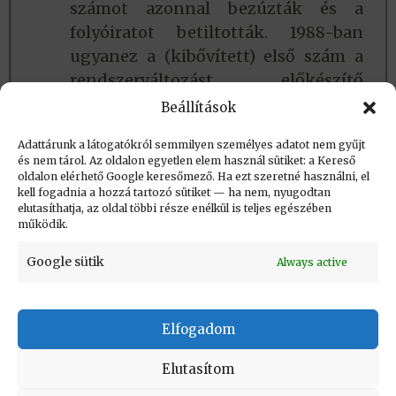
számot azonnal bezúzták és a
folyóiratot betiltották. 1988-ban
ugyanez a (kibővített) első szám a
rendszerváltozást előkészítő
pártértekezlet után a szabad sajtó
Beállítások
első termékeként jelenhetett meg.
Adattárunk a látogatókról semmilyen személyes adatot nem gyűjt
és nem tárol. Az oldalon egyetlen elem használ sütiket: a Kereső
oldalon elérhető Google keresőmező. Ha ezt szeretné használni, el
Létrehozva: 2020.12.18. 10:31
kell fogadnia a hozzá tartozó sütiket — ha nem, nyugodtan
elutasíthatja, az oldal többi része enélkül is teljes egészében
Utolsó módosítás: 2024.06.07. 23:43
működik.
Google sütik
Always active
Elfogadom
KAPCSOLAT
|
Impresszum
|
Felhasználási
feltételek
|
Adatvédelmi tájékoztató
Elutasítom