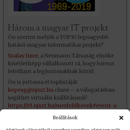
Három a magyar IT projekt
Ön szerint melyik a TOP10 legnagyobb
hatású magyar informatikai projekt?
Szalay Imre
, a Neumann Társaság elnöke
kísérletképp vállalkozott rá, hogy
hármat
felvillant a legfontosabbak közül.
Ön is juttassa el toplistáját
kepesg@njszt.hu
címre – a válogatásban
segíthet virtuális kiállításunk!
https://itf.njszt.hu/merfoldkovek#event-a-
hazai-informatika-tortenete
Beállítások
Bővebben…
Adattárunk a látogatókról semmilyen személyes adatot nem gyűjt