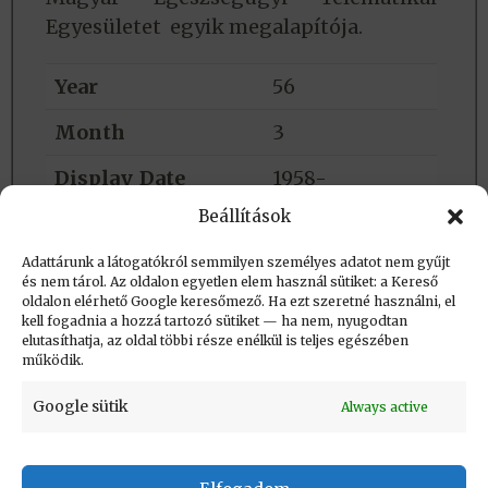
Egyesületet egyik megalapítója.
Year
56
Month
3
Display_Date
1958-
Beállítások
Group
Orvos
Adattárunk a látogatókról semmilyen személyes adatot nem gyűjt
Background
#190775
és nem tárol. Az oldalon egyetlen elem használ sütiket: a Kereső
oldalon elérhető Google keresőmező. Ha ezt szeretné használni, el
Timeline_name
Arcképek
kell fogadnia a hozzá tartozó sütiket — ha nem, nyugodtan
elutasíthatja, az oldal többi része enélkül is teljes egészében
működik.
Google sütik
Always active