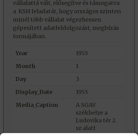
vállalattá vált, elősegítve és támogatva
a KSH feladatát, hogy országos szinten
minél több vállalat végezhessen
gépesített adatfeldolgozást, megbízás
formájában.
Year
1953
Month
1
Day
3
Display_Date
1953
Media_Caption
A SGAV
székhelye a
Ludovika tér 2.
sz alatt