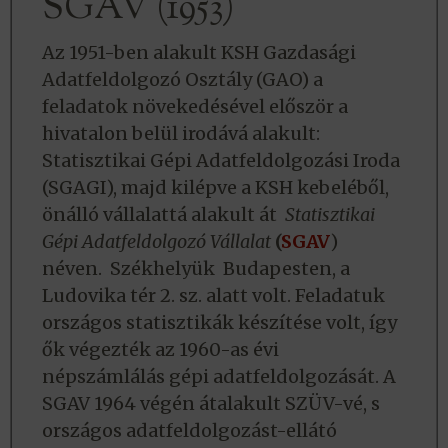
SGAV (1953)
Az 1951-ben alakult KSH Gazdasági
Adatfeldolgozó Osztály (GAO) a
feladatok növekedésével először a
hivatalon belül irodává alakult:
Statisztikai Gépi Adatfeldolgozási Iroda
(SGAGI), majd kilépve a KSH kebeléből,
önálló vállalattá alakult át
Statisztikai
Gépi Adatfeldolgozó Vállalat
(
SGAV
)
néven. Székhelyük Budapesten, a
Ludovika tér 2. sz. alatt volt. Feladatuk
országos statisztikák készítése volt, így
ők végezték az 1960-as évi
népszámlálás gépi adatfeldolgozását. A
SGAV 1964 végén átalakult SZÜV-vé, s
országos adatfeldolgozást-ellátó