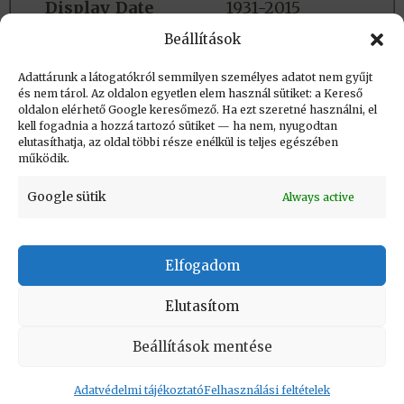
Display_Date
1931-2015
Beállítások
Group
Orvos
Adattárunk a látogatókról semmilyen személyes adatot nem gyűjt
Background
#190775
és nem tárol. Az oldalon egyetlen elem használ sütiket: a Kereső
oldalon elérhető Google keresőmező. Ha ezt szeretné használni, el
Timeline_name
Arcképek
kell fogadnia a hozzá tartozó sütiket — ha nem, nyugodtan
elutasíthatja, az oldal többi része enélkül is teljes egészében
működik.
Google sütik
Always active
Elfogadom
KAPCSOLAT
|
Impresszum
|
Felhasználási
feltételek
|
Adatvédelmi tájékoztató
Elutasítom
Vissza a lap tetejére
Beállítások mentése
Adatvédelmi tájékoztató
Felhasználási feltételek
Copyright © Informatikatörténeti Fórum 2017