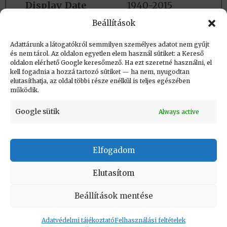
Display_Date
1940-2015
Beállítások
Group
Fizikus
Adattárunk a látogatókról semmilyen személyes adatot nem gyűjt
Background
#190775
és nem tárol. Az oldalon egyetlen elem használ sütiket: a Kereső
oldalon elérhető Google keresőmező. Ha ezt szeretné használni, el
Timeline_name
Arcképek
kell fogadnia a hozzá tartozó sütiket — ha nem, nyugodtan
elutasíthatja, az oldal többi része enélkül is teljes egészében
működik.
Google sütik
Always active
Elfogadom
KAPCSOLAT
|
Impresszum
|
Felhasználási
feltételek
|
Adatvédelmi tájékoztató
Elutasítom
Vissza a lap tetejére
Beállítások mentése
Adatvédelmi tájékoztató
Felhasználási feltételek
Copyright © Informatikatörténeti Fórum 2017