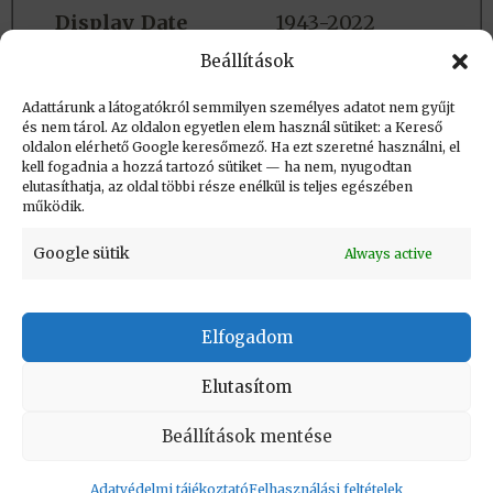
Display_Date
1943-2022
Beállítások
Group
Matematikus
Adattárunk a látogatókról semmilyen személyes adatot nem gyűjt
Background
#190775
és nem tárol. Az oldalon egyetlen elem használ sütiket: a Kereső
oldalon elérhető Google keresőmező. Ha ezt szeretné használni, el
Timeline_name
Arcképek
kell fogadnia a hozzá tartozó sütiket — ha nem, nyugodtan
elutasíthatja, az oldal többi része enélkül is teljes egészében
működik.
Google sütik
Always active
Elfogadom
KAPCSOLAT
|
Impresszum
|
Felhasználási
feltételek
|
Adatvédelmi tájékoztató
Elutasítom
Vissza a lap tetejére
Beállítások mentése
Adatvédelmi tájékoztató
Felhasználási feltételek