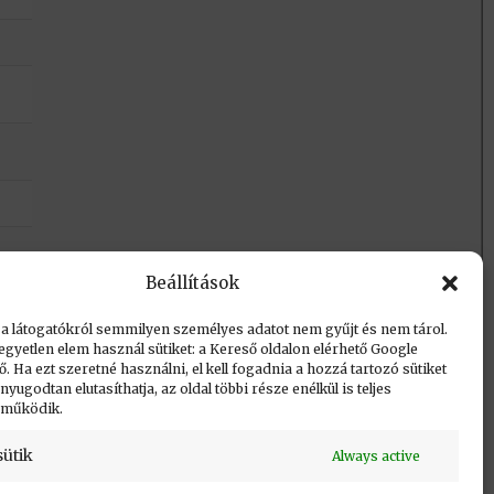
Beállítások
 a látogatókról semmilyen személyes adatot nem gyűjt és nem tárol.
egyetlen elem használ sütiket: a Kereső oldalon elérhető Google
 Ha ezt szeretné használni, el kell fogadnia a hozzá tartozó sütiket
yugodtan elutasíthatja, az oldal többi része enélkül is teljes
 működik.
sütik
Always active
Vissza a lap tetejére