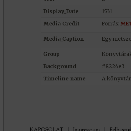
Display_Date
1531
Media_Credit
Forrás:
ME
Media_Caption
Egy metszet
Group
Könyvtára
Background
#8224e3
Timeline_name
A könyvtár
KAPCSOLAT
|
Impresszum
|
Felhaszná