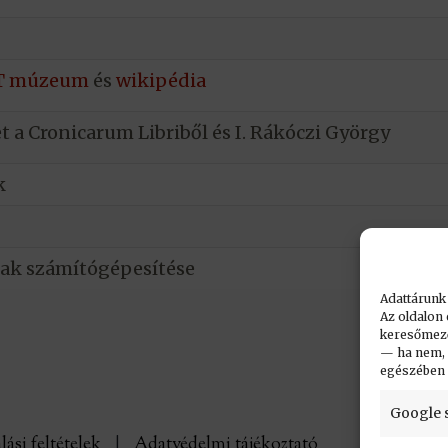
T múzeum
és
wikipédia
 a Cronicarum Libriből és I. Rákóczi György
k
ak számítógépesítése
Adattárunk
Az oldalon 
keresőmező.
— ha nem, n
egészében
Google 
lási feltételek
|
Adatvédelmi tájékoztató