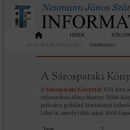
HÍREK
RÓLUN
SZEMÉLYEK
A Sárospataki Könyv
A
Sárospataki Könyvtár
1531-ben j
református Alma Matert. Több kön
polcaira, például Hartmann Schede
Libri is, amely több mint 1000 fame
Year
2