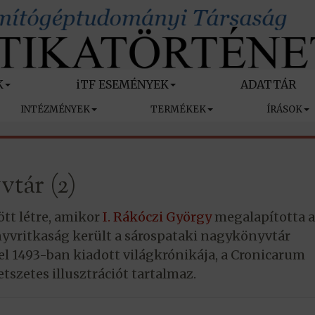
K
iTF ESEMÉNYEK
ADATTÁR
INTÉZMÉNYEK
TERMÉKEK
ÍRÁSOK
tár (2)
ött létre, amikor
I. Rákóczi György
megalapította a
yvritkaság került a sárospataki nagykönyvtár
l 1493-ban kiadott világkrónikája, a Cronicarum
tszetes illusztrációt tartalmaz.