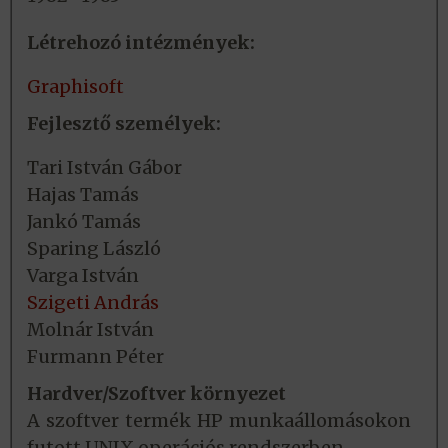
Létrehozó intézmények:
Graphisoft
Fejlesztő személyek:
Tari István Gábor
Hajas Tamás
Jankó Tamás
Sparing László
Varga István
Szigeti András
Molnár István
Furmann Péter
Hardver/Szoftver környezet
A szoftver termék HP munkaállomásokon
futott UNIX operációs rendszerben.