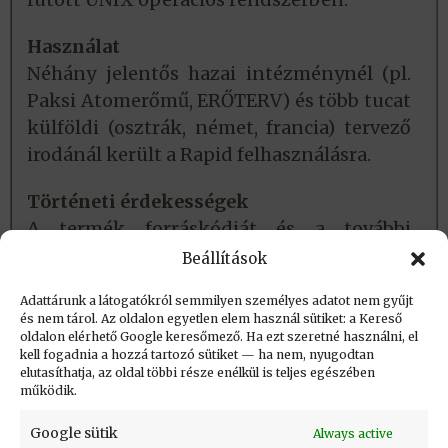
Használat
Néhány jelentős hazai intézménynél (pl.
Paksi Atomerőmű, ERŐTERV) és több tucat
külföldi (osztrák, német, francia) tervező
irodánál került a Rapid felhasználásra.
Történeti érdekességek
A termék forráskódját és a további
fejlesztési és értékesítési jogokat a
Beállítások
Graphisoft
1985-ben értékesítette.
Adattárunk a látogatókról semmilyen személyes adatot nem gyűjt
és nem tárol. Az oldalon egyetlen elem használ sütiket: a Kereső
oldalon elérhető Google keresőmező. Ha ezt szeretné használni, el
Létrehozva: 2020.04.20. 14:26
kell fogadnia a hozzá tartozó sütiket — ha nem, nyugodtan
elutasíthatja, az oldal többi része enélkül is teljes egészében
Utolsó módosítás: 2020.05.02. 09:32
működik.
Google sütik
Always active