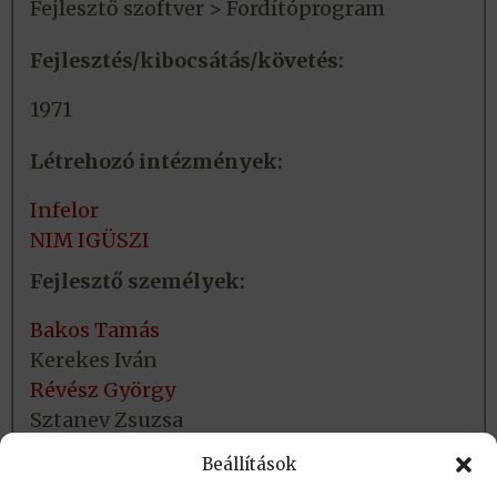
Fejlesztő szoftver > Fordítóprogram
Fejlesztés/kibocsátás/követés:
1971
Létrehozó intézmények:
Infelor
NIM IGÜSZI
Fejlesztő személyek:
Bakos Tamás
Kerekes Iván
Révész György
Sztanev Zsuzsa
Hardver/Szoftver környezet
Beállítások
EMG 830 számítógép