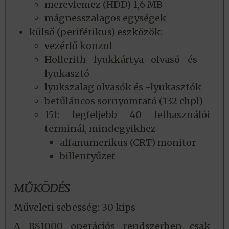
merevlemez (HDD) 1,6 MB
mágnesszalagos egységek
külső (periférikus) eszközök:
vezérlő konzol
Hollerith lyukkártya olvasó és -
lyukasztó
lyukszalag olvasók és -lyukasztók
betűláncos sornyomtató (132 chpl)
151: legfeljebb 40 felhasználói
terminál, mindegyikhez
alfanumerikus (CRT) monitor
billentyűzet
MŰKÖDÉS
Műveleti sebesség: 30 kips
A BS1000 operációs rendszerben csak