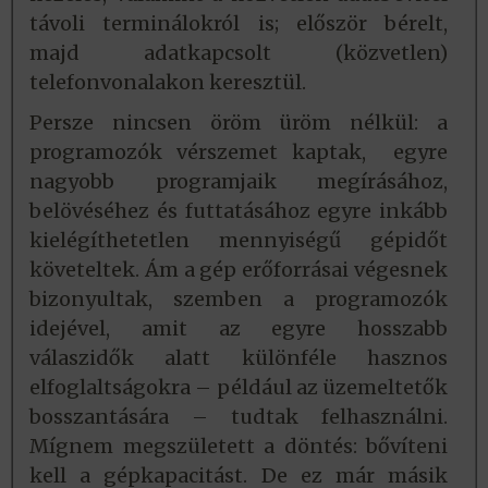
távoli terminálokról is; először bérelt,
majd adatkapcsolt (közvetlen)
telefonvonalakon keresztül.
Persze nincsen öröm üröm nélkül: a
programozók vérszemet kaptak, egyre
nagyobb programjaik megírásához,
belövéséhez és futtatásához egyre inkább
kielégíthetetlen mennyiségű gépidőt
követeltek. Ám a gép erőforrásai végesnek
bizonyultak, szemben a programozók
idejével, amit az egyre hosszabb
válaszidők alatt különféle hasznos
elfoglaltságokra – például az üzemeltetők
bosszantására – tudtak felhasználni.
Mígnem megszületett a döntés: bővíteni
kell a gépkapacitást. De ez már másik