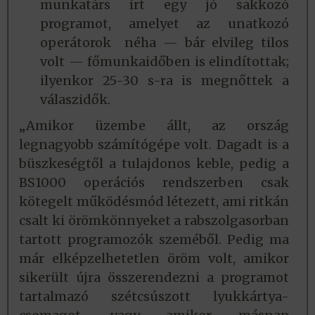
munkatárs írt egy jó sakkozó
programot, amelyet az unatkozó
operátorok néha — bár elvileg tilos
volt — főmunkaidőben is elindítottak;
ilyenkor 25-30 s-ra is megnőttek a
válaszidők.
„Amikor üzembe állt, az ország
legnagyobb számítógépe volt. Dagadt is a
büszkeségtől a tulajdonos keble, pedig a
BS1000 operációs rendszerben csak
kötegelt működésmód létezett, ami ritkán
csalt ki örömkönnyeket a rabszolgasorban
tartott programozók szeméből. Pedig ma
már elképzelhetetlen öröm volt, amikor
sikerült újra összerendezni a programot
tartalmazó szétcsúszott lyukkártya-