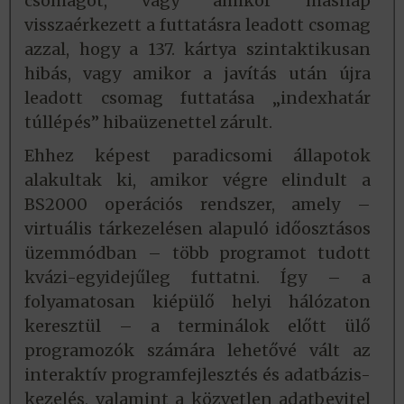
csomagot, vagy amikor másnap
visszaérkezett a futtatásra leadott csomag
azzal, hogy a 137. kártya szintaktikusan
hibás, vagy amikor a javítás után újra
leadott csomag futtatása „indexhatár
túllépés” hibaüzenettel zárult.
Ehhez képest paradicsomi állapotok
alakultak ki, amikor végre elindult a
BS2000 operációs rendszer, amely –
virtuális tárkezelésen alapuló időosztásos
üzemmódban – több programot tudott
kvázi-egyidejűleg futtatni. Így – a
folyamatosan kiépülő helyi hálózaton
keresztül – a terminálok előtt ülő
programozók számára lehetővé vált az
interaktív programfejlesztés és adatbázis-
kezelés, valamint a közvetlen adatbevitel