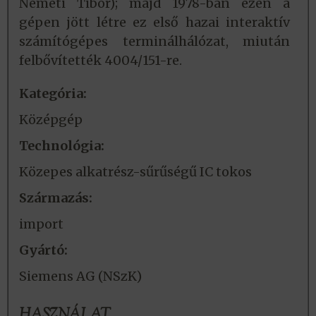
Németi Tibor); majd 1978-ban ezen a
gépen jött létre ez első hazai interaktív
számítógépes terminálhálózat, miután
felbővítették 4004/151-re.
Kategória:
Középgép
Technológia:
Közepes alkatrész-sűrűségű IC tokos
Származás:
import
Gyártó:
Siemens AG (NSzK)
HASZNÁLAT