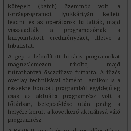
kötegelt (batch) üzemmód volt, a
forrásprogramot lyukkártyán kellett
leadni, és az operátorok futtatták, majd
visszaadták a programozónak a
kinyomtatott eredményeket, illetve a
hibalistát.
A gép a lefordított bináris programokat
mágneslemezen tárolta, majd
futtathatóvá összefűzve futtatta. A fűzés
overlay technikával történt, amikor is a
részekre bontott programból egyidejűleg
csak az aktuális programrész volt a
főtárban, befejeződése után pedig a
helyére került a következő aktuálissá váló
programrész.
A BS2000 operációs rendszer időosztásos