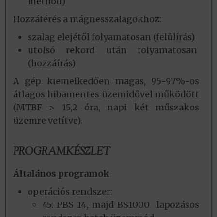
method)
Hozzáférés a mágnesszalagokhoz:
szalag elejétől folyamatosan (felülírás)
utolsó rekord után folyamatosan
(hozzáírás)
A gép kiemelkedően magas, 95-97%-os
átlagos hibamentes üzemidővel működött
(MTBF > 15,2 óra, napi két műszakos
üzemre vetítve).
PROGRAMKÉSZLET
Általános programok
operációs rendszer:
45: PBS 14, majd BS1000 lapozásos