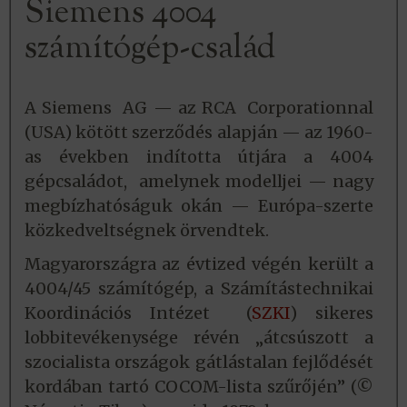
Siemens 4004
számítógép-család
A Siemens AG — az RCA Corporationnal
(USA) kötött szerződés alapján — az 1960-
as években indította útjára a 4004
gépcsaládot, amelynek modelljei — nagy
megbízhatóságuk okán — Európa-szerte
közkedveltségnek örvendtek.
Magyarországra az évtized végén került a
4004/45 számítógép, a Számítástechnikai
Koordinációs Intézet (
SZKI
) sikeres
lobbitevékenysége révén „átcsúszott a
szocialista országok gátlástalan fejlődését
kordában tartó COCOM-lista szűrőjén” (©