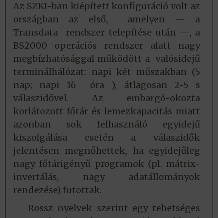
Az SZKI-ban kiépített konfiguráció volt az
országban az első, amelyen — a
Transdata rendszer telepítése után —, a
BS2000 operációs rendszer alatt nagy
megbízhatósággal működött a valósidejű
terminálhálózat: napi két műszakban (5
nap; napi 16 óra ), átlagosan 2-5 s
válaszidővel. Az embargó-okozta
korlátozott főtár és lemezkapacitás miatt
azonban sok felhasználó egyidejű
kiszolgálása esetén a válaszidők
jelentésen megnőhettek, ha egyidejűleg
nagy főtárigényű programok (pl. mátrix-
invertálás, nagy adatállományok
rendezése) futottak.
Rossz nyelvek szerint egy tehetséges