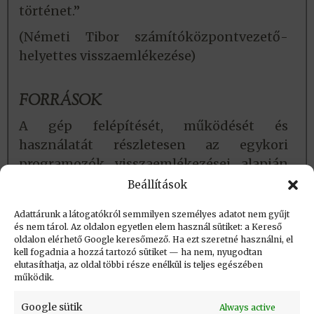
történet.”
(Németi Tibor számítóközpontvezető-
helyettes visszaemlékezése)
FORRÁSOK
A gép felépítését, működését és
használatát részletesen az egykori
programozók visszaemlékezései alapján
összeállított
Siemens 4004/45
Beállítások
dokumentum tartalmazza.
Adattárunk a látogatókról semmilyen személyes adatot nem gyűjt
és nem tárol. Az oldalon egyetlen elem használ sütiket: a Kereső
oldalon elérhető Google keresőmező. Ha ezt szeretné használni, el
Létrehozva: 2016.05.14. 22:20
kell fogadnia a hozzá tartozó sütiket — ha nem, nyugodtan
elutasíthatja, az oldal többi része enélkül is teljes egészében
Utolsó módosítás: 2026.04.30. 18:53
működik.
Google sütik
Always active