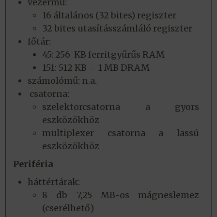
vezérmű:
16 általános (32 bites) regiszter
32 bites utasításszámláló regiszter
főtár:
45: 256 KB ferritgyűrűs RAM
151: 512 KB – 1 MB DRAM
számolómű: n.a.
csatorna:
szelektorcsatorna a gyors
eszközökhöz
multiplexer csatorna a lassú
eszközökhöz
Periféria
háttértárak:
8 db 7,25 MB-os mágneslemez
(cserélhető)