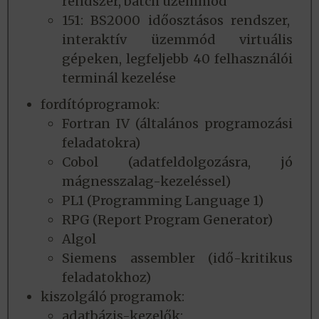
rendszer, batch üzemmód
151: BS2000 időosztásos rendszer,
interaktív üzemmód virtuális
gépeken, legfeljebb 40 felhasználói
terminál kezelése
fordítóprogramok:
Fortran IV (általános programozási
feladatokra)
Cobol (adatfeldolgozásra, jó
mágnesszalag-kezeléssel)
PL1 (Programming Language 1)
RPG (Report Program Generator)
Algol
Siemens assembler (idő-kritikus
feladatokhoz)
kiszolgáló programok:
adatbázis-kezelők: