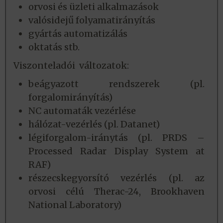
orvosi és üzleti alkalmazások
valósidejű folyamatirányítás
gyártás automatizálás
oktatás stb.
Viszonteladói változatok:
beágyazott rendszerek (pl.
forgalomirányítás)
NC automaták vezérlése
hálózat-vezérlés (pl. Datanet)
légiforgalom-iránytás (pl. PRDS –
Processed Radar Display System at
RAF)
részecskegyorsító vezérlés (pl. az
orvosi célú Therac-24, Brookhaven
National Laboratory)