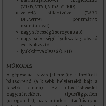
katódsugárcsöves megjelenítő
(VT05, VT50, VT52, VT100)
vezérlő billentyűzet (LA30
DECwriter pontmátrix
nyomtatóval)
nagy sebességű sornyomtató
nagy sebességű lyukszalag olvasó
és -lyukasztó
lyukkártya olvasó (CR11)
MŰKÖDÉS
A gépcsalád közös jellemzője a fordított
bájtsorrend (a kisebb helyiértékű bájt a
kisebb címen). Az utasításkészlet
nagymértékben típusfüggetlen
(ortogonális), azaz minden utasítástípus