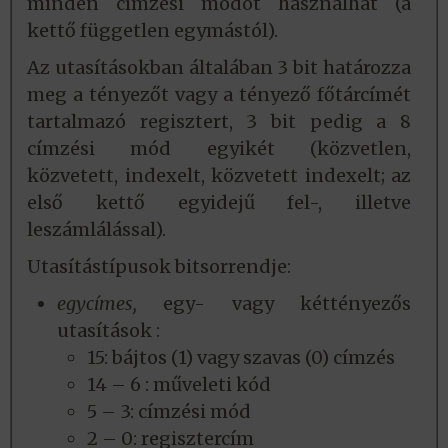
minden címzési módot használhat (a
kettő független egymástól).
Az utasításokban általában 3 bit határozza
meg a tényezőt vagy a tényező főtárcímét
tartalmazó regisztert, 3 bit pedig a 8
címzési mód egyikét (közvetlen,
közvetett, indexelt, közvetett indexelt; az
első kettő egyidejű fel-, illetve
leszámlálással).
Utasítástípusok bitsorrendje:
egycímes,
egy- vagy kéttényezős
utasítások :
15: bájtos (1) vagy szavas (0) címzés
14 – 6 : műveleti kód
5 – 3: címzési mód
2 – 0: regisztercím