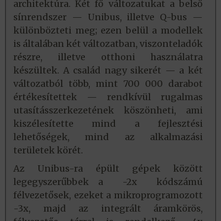
architektúra. Két fő változatukat a belső
sínrendszer — Unibus, illetve Q-bus —
különbözteti meg; ezen belül a modellek
is általában két változatban, viszonteladók
részre, illetve otthoni használatra
készültek. A család nagy sikerét — a két
változatból több, mint 700 000 darabot
értékesítettek — rendkívül rugalmas
utasításszerkezetének köszönheti, ami
kiszélesítette mind a fejlesztési
lehetőségek, mind az alkalmazási
területek körét.
Az Unibus-ra épült gépek között
legegyszerűbbek a -2x kódszámú
félvezetősek, ezeket a mikroprogramozott
-3x, majd az integrált áramkörös,