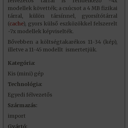
félvezetős tárral is rendelkező -4x
modellek követték; a csúcsot a 4 MB fizikai
tárral, külön társínnel, gyorsítótárral
(
cache
), gyors külső eszközökkel felszerelt
-7x modellek képviselték.
Bővebben a költségtakarékos 11-34 (kép),
illetve a 11-45 modellt ismertetjük.
Kategória:
Kis (mini) gép
Technológia:
Egyedi félvezetős
Származás:
import
Gyártó: