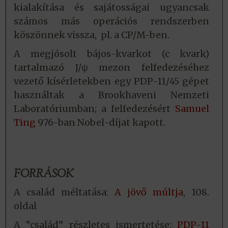
kialakítása és sajátosságai ugyancsak
számos más operációs rendszerben
köszönnek vissza, pl. a CP/M-ben.
A megjósolt bájos-kvarkot (c kvark)
tartalmazó J/ψ mezon felfedezéséhez
vezető kísérletekben egy PDP-11/45 gépet
használtak a Brookhaveni Nemzeti
Laboratóriumban; a felfedezésért
Samuel
Ting
976-ban Nobel-díjat kapott.
FORRÁSOK
A család méltatása:
A jövő múltja
, 108.
oldal
A “család” részletes ismertetése:
PDP-11