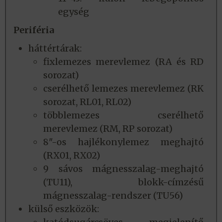
egység
Periféria
háttértárak:
fixlemezes merevlemez (RA és RD
sorozat)
cserélhető lemezes merevlemez (RK
sorozat, RL01, RL02)
többlemezes cserélhető
merevlemez (RM, RP sorozat)
8″-os hajlékonylemez meghajtó
(RX01, RX02)
9 sávos mágnesszalag-meghajtó
(TU11), blokk-címzésű
mágnesszalag-rendszer (TU56)
külső eszközök: