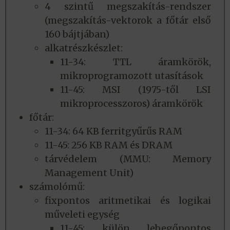
4 szintű megszakítás-rendszer
(megszakítás-vektorok a főtár első
160 bájtjában)
alkatrészkészlet:
11-34: TTL áramkörök,
mikroprogramozott utasítások
11-45: MSI (1975-től LSI
mikroprocesszoros) áramkörök
főtár:
11-34: 64 KB ferritgyűrűs RAM
11-45: 256 KB RAM és DRAM
tárvédelem (MMU: Memory
Management Unit)
számolómű:
fixpontos aritmetikai és logikai
műveleti egység
11-45: külön lebegőpontos