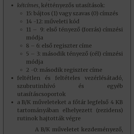
kétcímes
, kéttényezős utasítások:
15: bájtos (1) vagy szavas (0) címzés
14 -12: műveleti kód
11 – 9: első tényező (forrás) címzési
módja
8 – 6: első regiszter címe
5 – 3: második tényező (cél) címzési
módja
2 -0: második regiszter címe
feltétlen és feltételes vezérlésátadó,
szubrutinhívó és egyéb
utasításcsoportok
a B/K műveleteket a főtár legfelső 4 KB
tartományában elhelyezett (rezidens)
rutinok hajtották végre
A B/K műveletet kezdeményező,