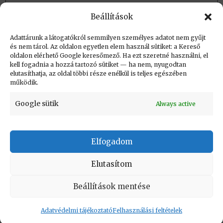
család
(angol)
Beállítások
Egyéb jellemzők: :
PDP-11/34
,
PDP-11/45
Adattárunk a látogatókról semmilyen személyes adatot nem gyűjt
és nem tárol. Az oldalon egyetlen elem használ sütiket: a Kereső
oldalon elérhető Google keresőmező. Ha ezt szeretné használni, el
Létrehozva: 2016.08.18. 20:15
kell fogadnia a hozzá tartozó sütiket — ha nem, nyugodtan
elutasíthatja, az oldal többi része enélkül is teljes egészében
Utolsó módosítás: 2026.04.30. 18:53
működik.
Google sütik
Always active
Elfogadom
KAPCSOLAT
|
Impresszum
|
Felhasználási
feltételek
|
Adatvédelmi tájékoztató
Elutasítom
Vissza a lap tetejére
Beállítások mentése
Adatvédelmi tájékoztató
Felhasználási feltételek
Copyright © Informatikatörténeti Fórum 2017