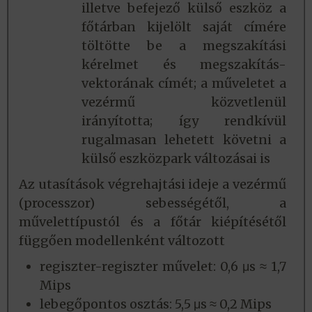
illetve befejező külső eszköz a
főtárban kijelölt saját címére
töltötte be a megszakítási
kérelmet és megszakítás-
vektorának címét; a műveletet a
vezérmű közvetlenül
irányította; így rendkívül
rugalmasan lehetett követni a
külső eszközpark változásai is
Az utasítások végrehajtási ideje a vezérmű
(processzor) sebességétől, a
művelettípustól és a főtár kiépítésétől
függően modellenként változott
regiszter-regiszter művelet: 0,6 μs ≈ 1,7
Mips
lebegőpontos osztás: 5,5 μs ≈ 0,2 Mips