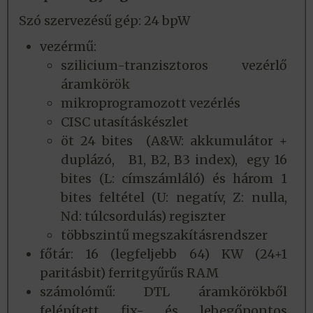
Szó szervezésű gép: 24 bpW
vezérmű:
szilicium-tranzisztoros vezérlő
áramkörök
mikroprogramozott vezérlés
CISC utasításkészlet
öt 24 bites (A&W: akkumulátor +
duplázó, B1, B2, B3 index), egy 16
bites (L: címszámláló) és három 1
bites feltétel (U: negatív, Z: nulla,
Nd: túlcsordulás) regiszter
többszintű megszakításrendszer
főtár: 16 (legfeljebb 64) KW (24+1
paritásbit) ferritgyűrűs RAM
számolómű: DTL áramkörökből
felépített fix- és lebegőpontos