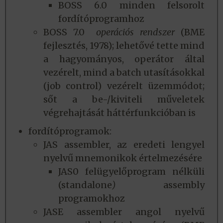
BOSS 6.0 minden felsorolt
fordítóprogramhoz
BOSS 7.0
operációs rendszer
(BME
fejlesztés, 1978); lehetővé tette mind
a hagyományos, operátor által
vezérelt, mind a batch utasításokkal
(job control) vezérelt üzemmódot;
sőt a be-/kiviteli műveletek
végrehajtását háttérfunkcióban is
fordítóprogramok:
JAS assembler, az eredeti lengyel
nyelvű mnemonikok értelmezésére
JAS0 felügyelőprogram nélküli
(standalone
)
assembly
programokhoz
JASE assembler angol nyelvű