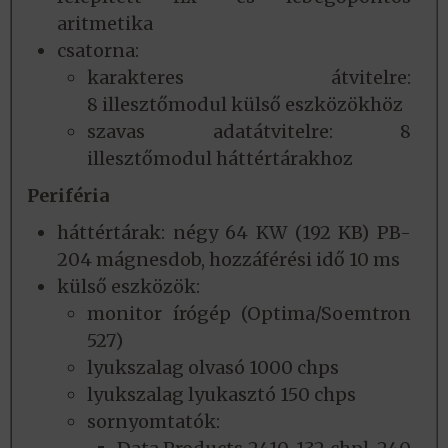
aritmetika
csatorna:
karakteres átvitelre:
8 illesztőmodul külső eszközökhöz
szavas adatátvitelre: 8
illesztőmodul háttértárakhoz
Periféria
háttértárak: négy 64 KW (192 KB) PB-
204 mágnesdob, hozzáférési idő 10 ms
külső eszközök:
monitor írógép (Optima/Soemtron
527)
lyukszalag olvasó 1000 chps
lyukszalag lyukasztó 150 chps
sornyomtatók: