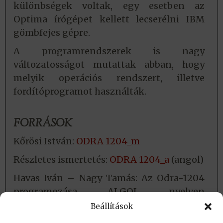
különbségek voltak, egy esetben az
Optima írógépet kellett lecserélni IBM
gömbfejes gépre.
A programrendszerek is nagy
változatosságot mutattak abban, hogy
melyik operációs rendszert, illetve
fordítóprogramot használták.
FORRÁSOK
Kőrösi István:
ODRA 1204_m
Részletes ismertetés:
ODRA 1204_a
(angol)
Havas Iván – Nagy Tamás: Az Odra-1204
programozása ALGOL nyelven
(Tankönyvkiadó, Budapest, 1972. 129. skk.
Beállítások
old.)