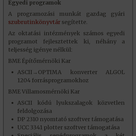
Egyedi programok
A programozási munkát gazdag gyári
szubrutinkönyvtár
segítette.
Az oktatási intézmények számos egyedi
programot fejlesztettek ki, néhány a
teljesség igénye nélkül:
BME Építőmérnöki Kar
ASCII→OPTIMA konverter ALGOL
1204 forrásprogramokhoz
BME Villamosmérnöki Kar
ASCII kódú lyukszalagok közvetlen
feldolgozása
DP 2310 nyomtató szoftver támogatása
UCC 3341 plotter szoftver támogatása
Speciális segédprogramok a két