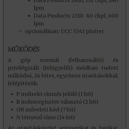
Data Products 2410, 132 chpl, 240
lpm
Data Products 2310 80 chpl, 600
lpm
opcionálisan: UCC 3341 plotter
MŰKÖDÉS
A gép normál (felhasználói) és
privilégizált (felügyelői) módban tudott
működni, 24 bites, egycímes utasításokkal;
felépítésük:
P indirekt címzés jelölő (1 bit)
B indexregiszter választó (2 bit)
OR műveleti kód (7 bit)
N tényező címe (14 bit)
Az utasításkészlet aritmetikai és logikai,