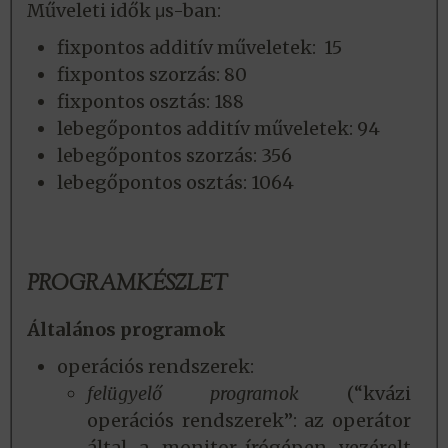
Műveleti idők μs-ban:
fixpontos additív műveletek: 15
fixpontos szorzás: 80
fixpontos osztás: 188
lebegőpontos additív műveletek: 94
lebegőpontos szorzás: 356
lebegőpontos osztás: 1064
PROGRAMKÉSZLET
Általános programok
operációs rendszerek:
felügyelő programok
(“kvázi
operációs rendszerek”: az operátor
által a monitor-írógépen vezérelt