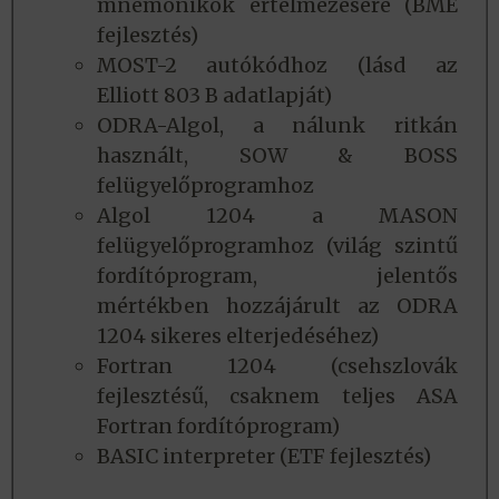
mnemonikok értelmezésére (BME
fejlesztés)
MOST-2 autókódhoz (lásd az
Elliott 803 B adatlapját)
ODRA-Algol, a nálunk ritkán
használt, SOW & BOSS
felügyelőprogramhoz
Algol 1204 a MASON
felügyelőprogramhoz (világ szintű
fordítóprogram, jelentős
mértékben hozzájárult az ODRA
1204 sikeres elterjedéséhez)
Fortran 1204 (csehszlovák
fejlesztésű, csaknem teljes ASA
Fortran fordítóprogram)
BASIC interpreter (ETF fejlesztés)