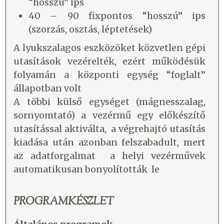
“hosszú” ips
40 – 90 fixpontos “hosszú” ips
(szorzás, osztás, léptetések)
A lyukszalagos eszközöket közvetlen gépi
utasítások vezérelték, ezért működésük
folyamán a központi egység “foglalt”
állapotban volt
A többi külső egységet (mágnesszalag,
sornyomtató) a vezérmű egy előkészítő
utasítással aktiválta, a végrehajtó utasítás
kiadása után azonban felszabadult, mert
az adatforgalmat a helyi vezérművek
automatikusan bonyolították le
PROGRAMKÉSZLET