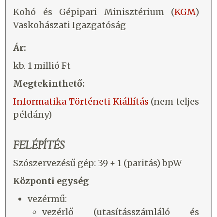
Kohó és Gépipari Minisztérium (
KGM
)
Vaskohászati Igazgatóság
Ár:
kb. 1 millió Ft
Megtekinthető:
Informatika Történeti Kiállítás
(nem teljes
példány)
FELÉPÍTÉS
Szószervezésű gép: 39 + 1 (paritás) bpW
Központi egység
vezérmű:
vezérlő (utasításszámláló és