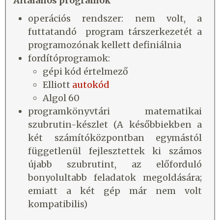
Általános programok
operációs rendszer: nem volt, a
futtatandó program társzerkezetét a
programozónak kellett definiálnia
fordítóprogramok:
gépi kód értelmező
Elliott
autokód
Algol 60
programkönyvtári matematikai
szubrutin-készlet (A későbbiekben a
két számítóközpontban egymástól
függetlenül fejlesztettek ki számos
újabb szubrutint, az előforduló
bonyolultabb feladatok megoldására;
emiatt a két gép már nem volt
kompatibilis)