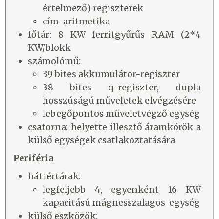
értelmező) regiszterek
cím-aritmetika
főtár: 8 KW ferritgyűrűs RAM (2*4
KW/blokk
számolómű:
39 bites akkumulátor-regiszter
38 bites q-regiszter, dupla
hosszúságú műveletek elvégzésére
lebegőpontos műveletvégző egység
csatorna: helyette illesztő áramkörök a
külső egységek csatlakoztatására
Periféria
háttértárak:
legfeljebb 4, egyenként 16 KW
kapacitású mágnesszalagos egység
külső eszközök: