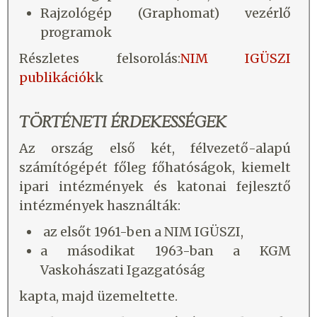
Rajzológép (Graphomat) vezérlő
programok
Részletes felsorolás:
NIM IGÜSZI
publikációk
k
TÖRTÉNETI ÉRDEKESSÉGEK
Az ország első két, félvezető-alapú
számítógépét főleg főhatóságok, kiemelt
ipari intézmények és katonai fejlesztő
intézmények használták:
az elsőt 1961-ben a NIM IGÜSZI,
a másodikat 1963-ban a KGM
Vaskohászati Igazgatóság
kapta, majd üzemeltette.