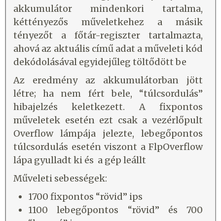
akkumulátor mindenkori tartalma,
kéttényezős műveletkehez a másik
tényezőt a főtár-regiszter tartalmazta,
ahová az aktuális című adat a műveleti kód
dekódolásával egyidejűleg töltődött be
Az eredmény az akkumulátorban jött
létre; ha nem fért bele, “túlcsordulás”
hibajelzés keletkezett. A fixpontos
műveletek esetén ezt csak a vezérlőpult
Overflow lámpája jelezte, lebegőpontos
túlcsordulás esetén viszont a FlpOverflow
lápa gyulladt ki és a gép leállt
Műveleti sebességek:
1700 fixpontos “rövid” ips
1100 lebegőpontos “rövid” és 700