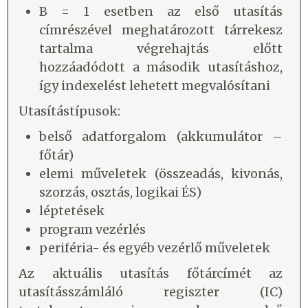
B = 1 esetben az első utasítás
címrészével meghatározott tárrekesz
tartalma végrehajtás előtt
hozzáadódott a második utasításhoz,
így indexelést lehetett megvalósítani
Utasítástípusok:
belső adatforgalom (akkumulátor –
főtár)
elemi műveletek (összeadás, kivonás,
szorzás, osztás, logikai ÉS)
léptetések
program vezérlés
periféria- és egyéb vezérlő műveletek
Az aktuális utasítás főtárcímét az
utasításszámláló regiszter (IC)