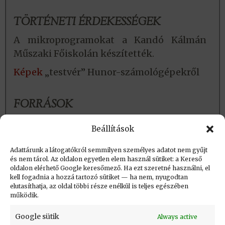
TÖRTÉNETI ÉRDEKESSÉGEK
A mikroprogramokat a Kandó Kálmán
Műszaki Főiskolán készítették.
Képek
„testvér” Hunor-számológépekről
FORRÁSOK
Részletes ismertetés:
Hunor 301
Beállítások
Érdekességképpen:
Az EMG története
Adattárunk a látogatókról semmilyen személyes adatot nem gyűjt
és nem tárol. Az oldalon egyetlen elem használ sütiket: a Kereső
oldalon elérhető Google keresőmező. Ha ezt szeretné használni, el
Létrehozva: 2016.07.14. 18:44
kell fogadnia a hozzá tartozó sütiket — ha nem, nyugodtan
elutasíthatja, az oldal többi része enélkül is teljes egészében
Utolsó módosítás: 2024.02.11. 18:10
működik.
Google sütik
Always active