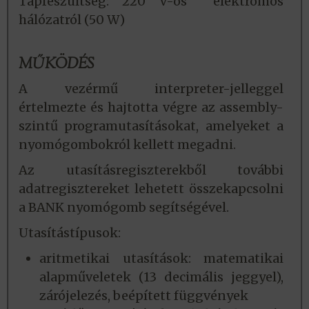
Tápfeszültség: 220 V-os elektromos
hálózatról (50 W)
MŰKÖDÉS
A vezérmű interpreter-jelleggel
értelmezte és hajtotta végre az assembly-
szintű programutasításokat, amelyeket a
nyomógombokról kellett megadni.
Az utasításregiszterekből további
adatregisztereket lehetett összekapcsolni
a BANK nyomógomb segítségével.
Utasítástípusok:
aritmetikai utasítások: matematikai
alapműveletek (13 decimális jeggyel),
zárójelezés, beépített függvények