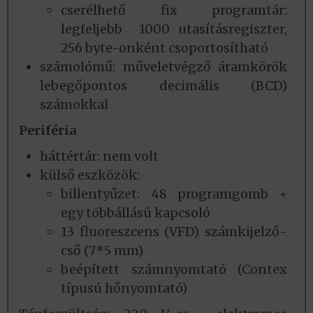
cserélhető fix programtár:
legfeljebb 1000 utasításregiszter,
256 byte-onként csoportosítható
számolómű: műveletvégző áramkörök
lebegőpontos decimális (BCD)
számokkal
Periféria
háttértár: nem volt
külső eszközök:
billentyűzet: 48 programgomb +
egy többállású kapcsoló
13 fluoreszcens (VFD) számkijelző-
cső (7*5 mm)
beépített számnyomtató (Contex
típusú hőnyomtató)