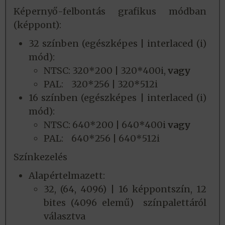
Képernyő-felbontás grafikus módban
(képpont):
32 színben (egészképes | interlaced (i)
mód):
NTSC: 320*200 | 320*400i,
vagy
PAL: 320*256 | 320*512i
16 színben (egészképes | interlaced (i)
mód):
NTSC: 640*200 | 640*400i
vagy
PAL: 640*256 | 640*512i
Színkezelés
Alapértelmazett:
32, (64, 4096) | 16 képpontszín, 12
bites (4096 elemű) színpalettáról
választva