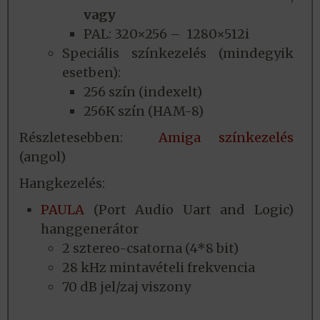
vagy
PAL: 320×256 – 1280×512i
Speciális színkezelés (mindegyik
esetben):
256 szín (indexelt)
256K szín (HAM-8)
Részletesebben:
Amiga színkezelés
(angol)
Hangkezelés:
PAULA
(Port Audio Uart and Logic)
hanggenerátor
2 sztereo-csatorna (4*8 bit)
28 kHz mintavételi frekvencia
70 dB jel/zaj viszony