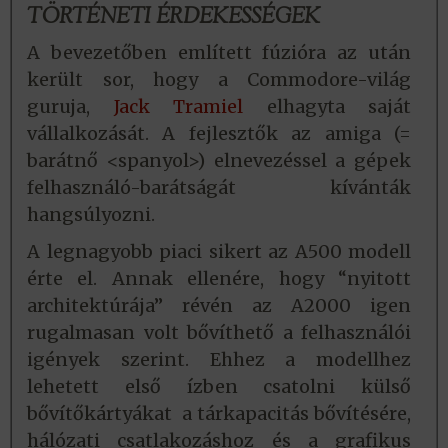
TÖRTÉNETI ÉRDEKESSÉGEK
A bevezetőben említett fúzióra az után
került sor, hogy a Commodore-világ
guruja,
Jack Tramiel
elhagyta saját
vállalkozását. A fejlesztők az amiga (=
barátnő <spanyol>) elnevezéssel a gépek
felhasználó-barátságát kívánták
hangsúlyozni.
A legnagyobb piaci sikert az A500 modell
érte el. Annak ellenére, hogy “nyitott
architektúrája” révén az A2000 igen
rugalmasan volt bővíthető a felhasználói
igények szerint. Ehhez a modellhez
lehetett első ízben csatolni külső
bővítőkártyákat a tárkapacitás bővítésére,
hálózati csatlakozáshoz és a grafikus