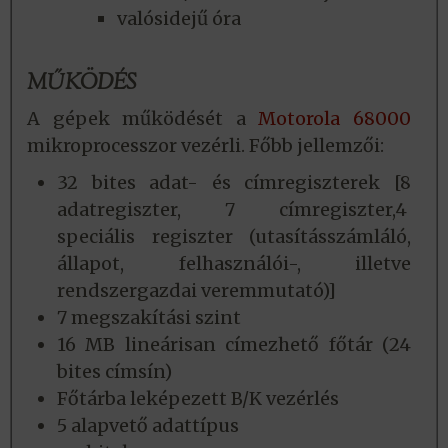
valósidejű óra
MŰKÖDÉS
A gépek működését a
Motorola 68000
mikroprocesszor vezérli. Főbb jellemzői:
32 bites adat- és címregiszterek [8
adatregiszter, 7 címregiszter,4
speciális regiszter (utasításszámláló,
állapot, felhasználói-, illetve
rendszergazdai veremmutató)]
7 megszakítási szint
16 MB lineárisan címezhető főtár (24
bites címsín)
Főtárba leképezett B/K vezérlés
5 alapvető adattípus