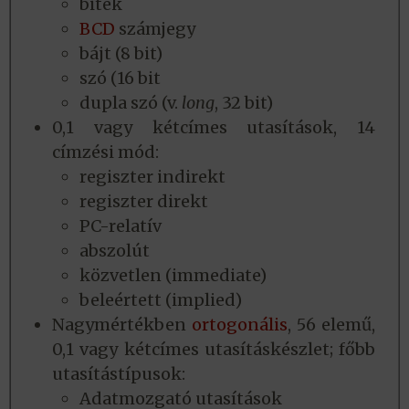
bitek
BCD
számjegy
bájt (8 bit)
szó (16 bit
dupla szó (v.
long
, 32 bit)
0,1 vagy kétcímes utasítások, 14
címzési mód:
regiszter indirekt
regiszter direkt
PC-relatív
abszolút
közvetlen (immediate)
beleértett (implied)
Nagymértékben
ortogonális
, 56 elemű,
0,1 vagy kétcímes utasításkészlet; főbb
utasítástípusok:
Adatmozgató utasítások