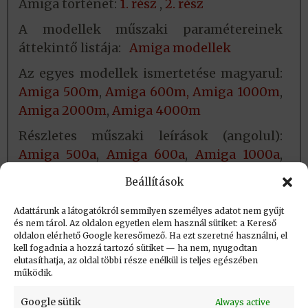
Amiga történet:
1. rész
,
2. rész
A modellek műszaki paramétereinek
áttekintő listája:
Amiga
modellek
Az egyes modellek ismertetése magyarul:
Amiga 500m
,
Amiga 600m
,
Amiga 1000m
,
Amiga 2000m
,
Amiga 4000m
Részletes műszaki leírások (angolul):
Amiga
500a
,
Amiga 600a
,
Amiga
1000a
,
Amiga
2000a
,
Amiga 4000a
Beállítások
Adattárunk a látogatókról semmilyen személyes adatot nem gyűjt
és nem tárol. Az oldalon egyetlen elem használ sütiket: a Kereső
oldalon elérhető Google keresőmező. Ha ezt szeretné használni, el
Létrehozva: 2016.05.28. 23:03
kell fogadnia a hozzá tartozó sütiket — ha nem, nyugodtan
elutasíthatja, az oldal többi része enélkül is teljes egészében
Utolsó módosítás: 2026.04.30. 18:57
működik.
Google sütik
Always active