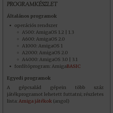
PROGRAMKÉSZLET
Általános programok
operációs rendszer
A500: AmigaOS 1.2 | 1.3
A600: AmigaOS 2.0
A1000: AmigaOS 1
A2000: AmigaOS 2.0
A4000: AmigaOS 3.0 | 3.1
fordítóprogram: Amiga
BASIC
Egyedi programok
A gépcsalád gépein több száz
játékprogramot lehetett futtatni; részletes
lista:
Amiga játékok
(angol)