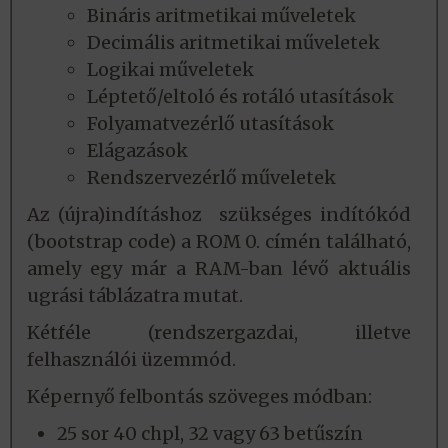
Bináris aritmetikai műveletek
Decimális aritmetikai műveletek
Logikai műveletek
Léptető/eltoló és rotáló utasítások
Folyamatvezérlő utasítások
Elágazások
Rendszervezérlő műveletek
Az (újra)indításhoz szükséges indítókód
(bootstrap code) a ROM 0. címén található,
amely egy már a RAM-ban lévő aktuális
ugrási táblázatra mutat.
Kétféle (rendszergazdai, illetve
felhasználói üzemmód.
Képernyő felbontás szöveges módban:
25 sor 40 chpl, 32 vagy 63 betűszín