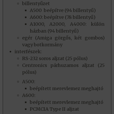
billentyűzet
A500 beépítve (94 billentyű)
A600: beépítve (78 billentyű)
A1000, A2000, A4000: külön
házban (94 billentyű)
egér (Amiga görgős, két gombos)
vagy botkormány
interfészek:
RS-232 soros aljzat (25 pólus)
Centronics párhuzamos aljzat (25
pólus)
A500:
beépített merevlemez meghajtó
A600:
beépített merevlemez meghajtó
PCMCIA Type II aljzat