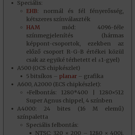
Speciális:
EHB
: normál és fél fényerősség,
kétszeres színválaszték
HAM
mód: 4096-féle
színmegjelenítés (hármas
képpont-csoportok, ezekben az
előző csoport R-G-B értékei közül
csak az egyiké térhetett el ±1-gyel)
A500 (OCS chipkészlet)
5 bitsíkos –
planar
– grafika
A600, A2000 (ECS chipkészlet):
+Felbontás: 1280*400 | 1280×512
Super Agnus chippel, 4 színben
A4000: 24 bites (16 M elemű)
színpaletta
Speciális felbontás:
NTSC: 320 × 200 – 1280 × 400i,