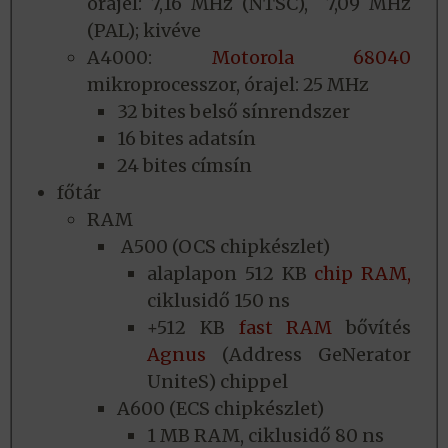
órajel: 7,16 MHz (NTSC), 7,09 MHz
(PAL); kivéve
A4000:
Motorola 68040
mikroprocesszor, órajel: 25 MHz
32 bites belső sínrendszer
16 bites adatsín
24 bites címsín
főtár
RAM
A500 (OCS chipkészlet)
alaplapon 512 KB
chip RAM,
ciklusidő 150 ns
+512 KB
fast RAM
bővítés
Agnus
(Address GeNerator
UniteS) chippel
A600 (ECS chipkészlet)
1 MB RAM, ciklusidő 80 ns