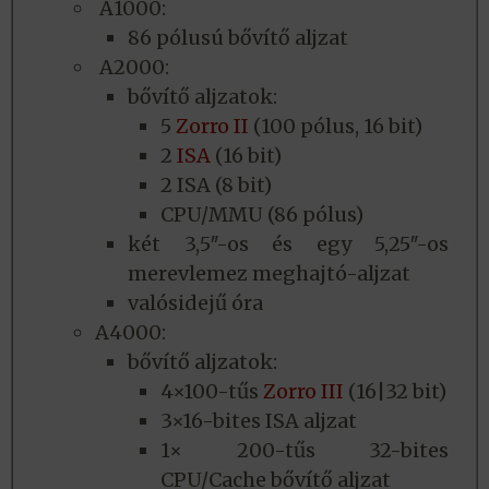
A1000:
86 pólusú bővítő aljzat
A2000:
bővítő aljzatok:
5
Zorro II
(100 pólus, 16 bit)
2
ISA
(16 bit)
2 ISA (8 bit)
CPU/MMU (86 pólus)
két 3,5″-os és egy 5,25″-os
merevlemez meghajtó-aljzat
valósidejű óra
A4000:
bővítő aljzatok:
4×100-tűs
Zorro III
(16|32 bit)
3×16-bites ISA aljzat
1× 200-tűs 32-bites
CPU/Cache bővítő aljzat