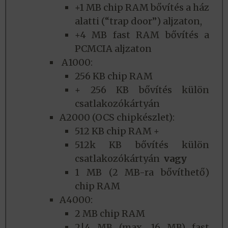
+1 MB chip RAM bővítés a ház
alatti (“trap door”) aljzaton,
+4 MB fast RAM bővítés a
PCMCIA aljzaton
A1000:
256 KB chip RAM
+ 256 KB bővítés külön
csatlakozókártyán
A2000 (OCS chipkészlet):
512 KB chip RAM +
512k KB bővítés külön
csatlakozókártyán
vagy
1 MB (2 MB-ra bővíthető)
chip RAM
A4000:
2 MB chip RAM
2|4 MB (max. 16 MB) fast