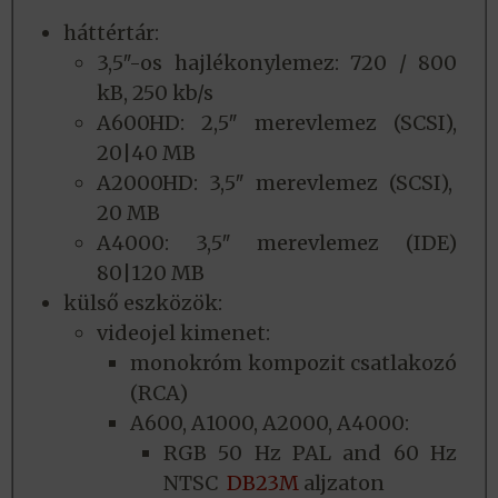
háttértár:
3,5″-os hajlékonylemez: 720 / 800
kB, 250 kb/s
A600HD: 2,5″ merevlemez (SCSI),
20|40 MB
A2000HD: 3,5″ merevlemez (SCSI),
20 MB
A4000: 3,5″ merevlemez (IDE)
80|120 MB
külső eszközök:
videojel kimenet:
monokróm kompozit csatlakozó
(RCA)
A600, A1000, A2000, A4000:
RGB 50 Hz PAL and
60 Hz
NTSC
DB23M
aljzaton