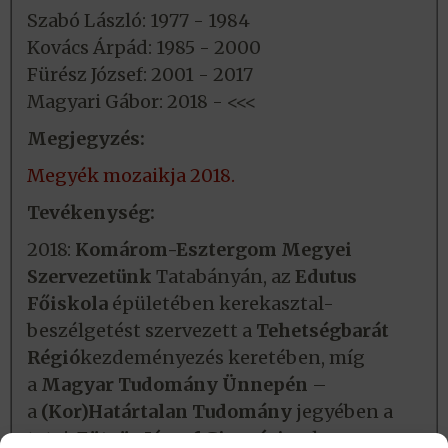
Szabó László: 1977 - 1984
Kovács Árpád: 1985 - 2000
Fürész József: 2001 - 2017
Magyari Gábor: 2018 - <<<
Megjegyzés:
Megyék mozaikja 2018.
Tevékenység:
2018:
Komárom-Esztergom Megyei
Szervezetünk
Tatabányán, az
Edutus
Főiskola
épületében kerekasztal-
beszélgetést szervezett a
Tehetségbarát
Régió
kezdeményezés keretében, míg
a
Magyar Tudomány Ünnepén
–
a
(Kor)Határtalan Tudomány
jegyében a
tatai
Eötvös József Gimnázium
ban