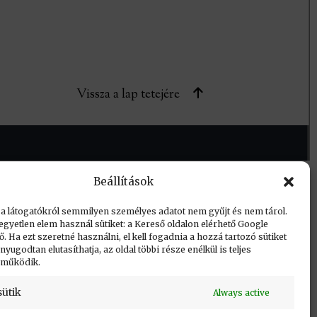
Vissza a lap tetejére
Beállítások
 a látogatókról semmilyen személyes adatot nem gyűjt és nem tárol.
egyetlen elem használ sütiket: a Kereső oldalon elérhető Google
 Ha ezt szeretné használni, el kell fogadnia a hozzá tartozó sütiket
yugodtan elutasíthatja, az oldal többi része enélkül is teljes
 működik.
sütik
Always active