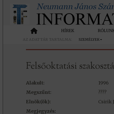
HÍREK
RÓLUN
SZEMÉLYEK
Felsőoktatási szakosztá
Alakult:
1996
Megszűnt:
????
Elnök(ök):
Csirik 
Megjegyzés: