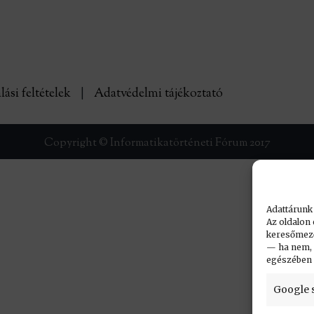
lási feltételek
|
Adatvédelmi tájékoztató
Copyright © Informatikatörténeti Fórum 2017
Adattárunk
Az oldalon 
keresőmező.
— ha nem, n
egészében
Google 