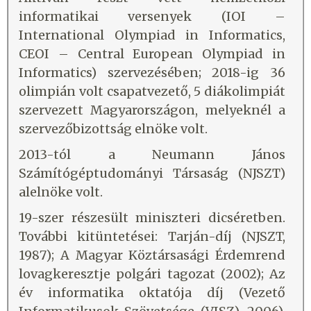
informatikai versenyek (IOI –
International Olympiad in Informatics,
CEOI – Central European Olympiad in
Informatics) szervezésében; 2018-ig 36
olimpián volt csapatvezető, 5 diákolimpiát
szervezett Magyarországon, melyeknél a
szervezőbizottság elnöke volt.
2013-tól a Neumann János
Számítógéptudományi Társaság (NJSZT)
alelnöke volt.
19-szer részesült miniszteri dicséretben.
További kitüntetései: Tarján-díj (NJSZT,
1987); A Magyar Köztársasági Érdemrend
lovagkeresztje polgári tagozat (2002); Az
év informatika oktatója díj (Vezető