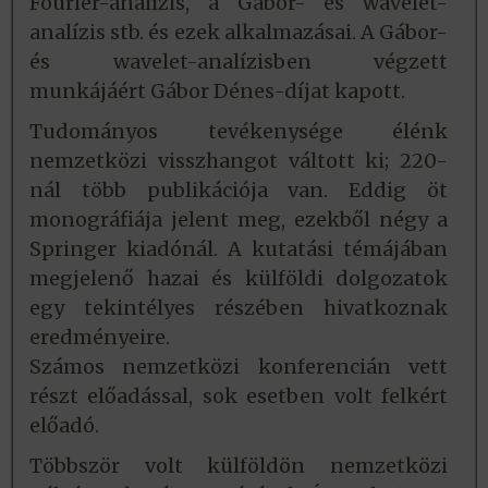
Fourier-analízis, a Gábor- és wavelet-
analízis stb. és ezek alkalmazásai. A Gábor-
és wavelet-analízisben végzett
munkájáért Gábor Dénes-díjat kapott.
Tudományos tevékenysége élénk
nemzetközi visszhangot váltott ki; 220-
nál több publikációja van. Eddig öt
monográfiája jelent meg, ezekből négy a
Springer kiadónál. A kutatási témájában
megjelenő hazai és külföldi dolgozatok
egy tekintélyes részében hivatkoznak
eredményeire.
Számos nemzetközi konferencián vett
részt előadással, sok esetben volt felkért
előadó.
Többször volt külföldön nemzetközi