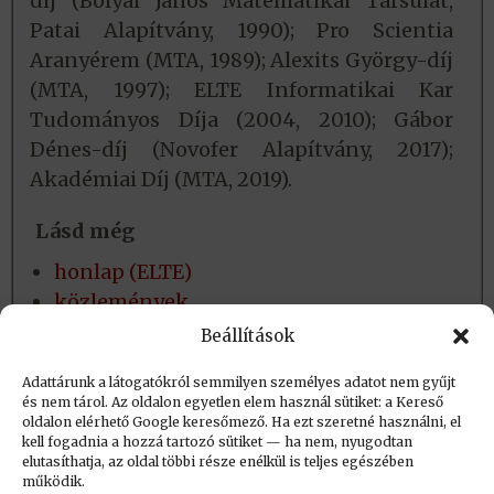
díj (Bolyai János Matematikai Társulat,
Patai Alapítvány, 1990); Pro Scientia
Aranyérem (MTA, 1989); Alexits György-díj
(MTA, 1997); ELTE Informatikai Kar
Tudományos Díja (2004, 2010); Gábor
Dénes-díj (Novofer Alapítvány, 2017);
Akadémiai Díj (MTA, 2019).
Lásd még
honlap (ELTE)
közlemények
ODT személyi adatlap
Beállítások
Gábor Dénes-díj átadás (2017.)
Adattárunk a látogatókról semmilyen személyes adatot nem gyűjt
és nem tárol. Az oldalon egyetlen elem használ sütiket: a Kereső
oldalon elérhető Google keresőmező. Ha ezt szeretné használni, el
Létrehozva: 2021.10.17. 13:07
kell fogadnia a hozzá tartozó sütiket — ha nem, nyugodtan
elutasíthatja, az oldal többi része enélkül is teljes egészében
Utolsó módosítás: 2021.10.17. 15:32
működik.