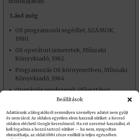
munkájában.
Lásd még
OS programozói segédlet, SZÁMOK,
1980.
OS operátori ismeretek, Műszaki
Könyvkiadó, 1982.
Programozás OS környezetben, Műszaki
Könyvkiadó, 1984.
Operációs rendszerek időosztásos
üzemmódjai, (szerk.: Gerl Zsolt),
Beállítások
SZÁMALK, 1985.
Adattárunk a látogatókról semmilyen személyes adatot nem gyűjt
és nem tárol. Az oldalon egyetlen elem használ sütiket: a Kereső
oldalon elérhető Google keresőmező. Ha ezt szeretné használni, el
Létrehozva: 2022.06.28. 13:52
kell fogadnia a hozzá tartozó sütiket — ha nem, nyugodtan
elutasíthatja, az oldal többi része enélkül is teljes egészében
Utolsó módosítás: 2024.03.27. 13:56