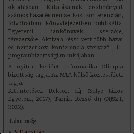
oktatásban. Kutatásainak eredményeit
számos hazai és nemzetközi konferencián,
folyóiratban, könyvfejezetben publikálta.
Egyetemi tankönyvek szerzője,
társzerzője. Aktívan részt vett több hazai
és nemzetközi konferencia szervező-, ill.
programbizottsági munkájában.
A nyitrai kerület Informatika Olimpia
bizottság tagja. Az MTA külső köztestületi
tagja.
Kitüntetései: Rektori díj (Selye János
Egyetem, 2017); Tarján Rezső-díj (NJSZT,
2022).
Lásd még
SJE adatlap