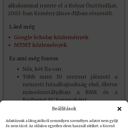
alkalommal nyerte el a Bolyai Ösztöndíjat;
2003-ban Kemény János díjban részesült.
Lásd még
Google Scholar közlemények
MTMT közlemények
És ami még fontos
Nős, két fia van.
Több mint 10 szezont játszott a
nemzeti futsalbajnokság első, illetve
másodosztályában a BME és a
Reálprint FC kapusaként.
2010-ben a BME Futsalcsapatának
Beállítások
alapítótagja, és 2016-ig alelnöke.
Adattárunk a látogatókról semmilyen személyes adatot nem gyűjt
és nem tárol. Az oldalon egyetlen elem használ sütiket: a Kereső