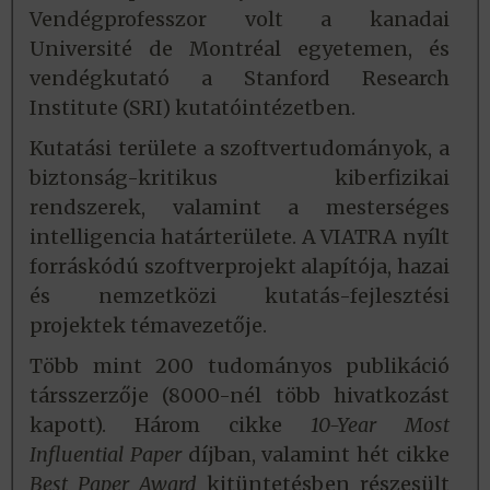
Vendégprofesszor volt a kanadai
Université de Montréal egyetemen, és
vendégkutató a Stanford Research
Institute (SRI) kutatóintézetben.
Kutatási területe a szoftvertudományok, a
biztonság-kritikus kiberfizikai
rendszerek, valamint a mesterséges
intelligencia határterülete. A VIATRA nyílt
forráskódú szoftverprojekt alapítója, hazai
és nemzetközi kutatás-fejlesztési
projektek témavezetője.
Több mint 200 tudományos publikáció
társszerzője (8000-nél több hivatkozást
kapott). Három cikke
10-Year Most
Influential Paper
díjban, valamint hét cikke
Best Paper Award
kitüntetésben részesült