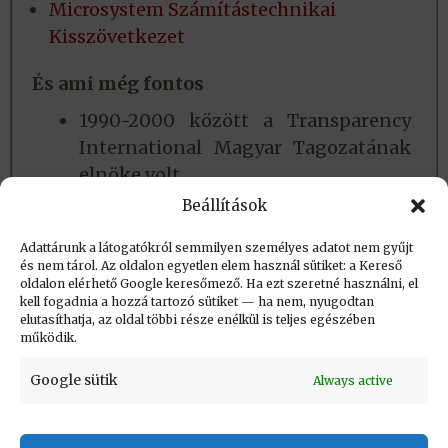
Microsystem Számítástechnikai
Kisszövetkezet
És ami még fontos
1990-2000 között a Transparency
International Magyar Tagozatának
elnöke volt.
1990-2005 között Litvánia
Beállítások
tiszteletbeli konzulja volt.
Adattárunk a látogatókról semmilyen személyes adatot nem gyűjt
és nem tárol. Az oldalon egyetlen elem használ sütiket: a Kereső
oldalon elérhető Google keresőmező. Ha ezt szeretné használni, el
Létrehozva: 2019.05.30. 10:03
kell fogadnia a hozzá tartozó sütiket — ha nem, nyugodtan
elutasíthatja, az oldal többi része enélkül is teljes egészében
Utolsó módosítás: 2020.11.02. 18:11
működik.
Google sütik
Always active