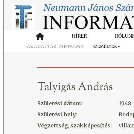
HÍREK
RÓLUN
SZEMÉLYEK
Talyigás András
Születési dátum:
1948.
Születési hely:
Buda
Végzettség, szakképesítés:
vill