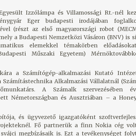
gyesült Izzólámpa és Villamossági Rt.-nél kez
énygyár Eger budapesti irodájában foglalko
ével (részt az első magyarországi robot (MEC
amely a Budapesti Nemzetközi Vásáron (BNV) is s
eumatikus elemekkel témakörben előadásoka
Budapesti Műszaki Egyetem) Mérnöktovábbk
ikára a Számítógép-alkalmazási Kutató Intéze
a Számítástechnika Alkalmazási Vállalatnál (Szá
főmunkatárs. A Számalk szervezésében év
dett Németországban és Ausztriában – a Honey
pítója, és ügyvezető igazgatóként szoftverfejle
ojekteknél. Fő partnerük a finn Nokia cég vol
svájci megbízásaik is. Ezt a tevékenységet foly