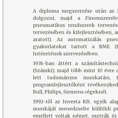
A diploma megszerzése után az E
dolgozni, majd a Finomszerelv
pneumatikus rendszerek tervezés
tervezésében és kifejlesztésében, 
aratott). Az automatizálás pn
gyakorlatokat tartott a BME (
Intézetének szervezésében.
1978-ban áttért a számítástechn
(Számki); majd több mint 10 évre 
lett tudományos munkatárs, 
programfejlesztőként tevékenyke
Bull, Philips, Siemens cégeknél.
1992-től az Investa Kft. egyik ala
munkáját menedzselte külföldi pr
emellett voltak német, osztrák és 