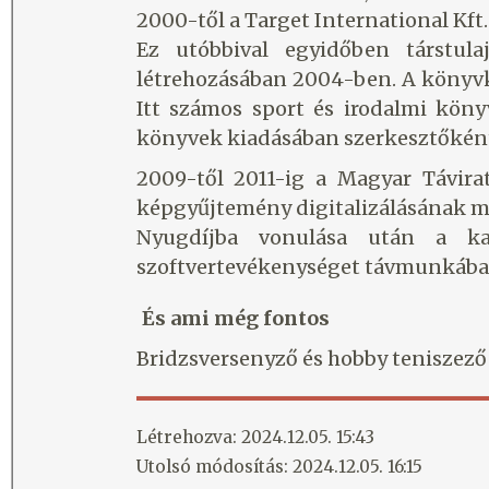
2000-től a Target International Kft.
Ez utóbbival egyidőben társtul
létrehozásában 2004-ben. A könyvk
Itt számos sport és irodalmi kön
könyvek kiadásában szerkesztőként i
2009-től 2011-ig a Magyar Távirat
képgyűjtemény digitalizálásának m
Nyugdíjba vonulása után a kan
szoftvertevékenységet távmunkába
És ami még fontos
Bridzsversenyző és hobby teniszező
Létrehozva: 2024.12.05. 15:43
Utolsó módosítás: 2024.12.05. 16:15