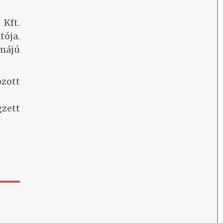
Kft.
tója.
májú
ozott
zett