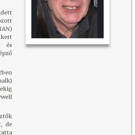
dett
zott
MAN)
ikert
t és
épző
tben
malk)
ekig
well
sztők
t, de
tatta