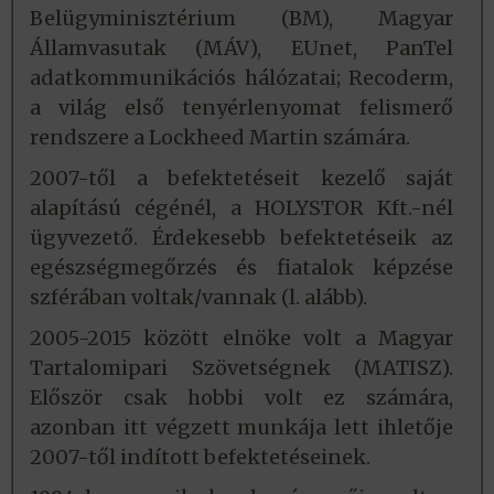
Belügyminisztérium (BM), Magyar
Államvasutak (MÁV), EUnet, PanTel
adatkommunikációs hálózatai; Recoderm,
a világ első tenyérlenyomat felismerő
rendszere a Lockheed Martin számára.
2007-től a befektetéseit kezelő saját
alapítású cégénél, a HOLYSTOR Kft.-nél
ügyvezető. Érdekesebb befektetéseik az
egészségmegőrzés és fiatalok képzése
szférában voltak/vannak (l. alább).
2005-2015 között elnöke volt a Magyar
Tartalomipari Szövetségnek (MATISZ).
Először csak hobbi volt ez számára,
azonban itt végzett munkája lett ihletője
2007-től indított befektetéseinek.