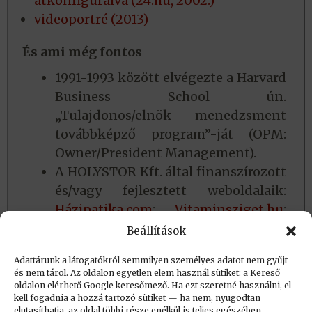
átkonfigurálva (24.hu, 2002.)
videoportré (2013)
És ami még fontos
1991-1993 között elvégezte a Harvard
Business School ún.
„Tulajdonos/elnök menedzsment
továbbképző program”-ját (OPM:
Owner/President Management).
A HOLYSTOR Kft. által finanszírozott
és/vagy fejlesztett weboldalaik:
Házipatika.com
;
Vitaminsziget.hu
;
Játéknet.hu
;
OkosDoboz.hu
;
Beállítások
Preventissimo.hu
.
Adattárunk a látogatókról semmilyen személyes adatot nem gyűjt
és nem tárol. Az oldalon egyetlen elem használ sütiket: a Kereső
oldalon elérhető Google keresőmező. Ha ezt szeretné használni, el
Létrehozva: 2019.09.25. 19:12
kell fogadnia a hozzá tartozó sütiket — ha nem, nyugodtan
elutasíthatja, az oldal többi része enélkül is teljes egészében