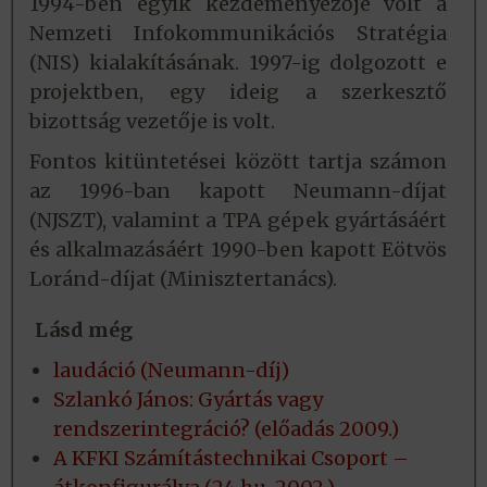
1994-ben egyik kezdeményezője volt a
Nemzeti Info­kommunikációs Stratégia
(NIS) kialakításának. 1997-ig dolgozott e
projektben, egy ideig a szerkesztő
bizottság vezetője is volt.
Fontos kitüntetései között tartja számon
az 1996-ban kapott Neumann-díjat
(NJSZT), valamint a TPA gépek gyártásáért
és alkalmazásáért 1990-ben kapott Eötvös
Loránd-díjat (Minisztertanács).
Lásd még
laudáció (Neumann-díj)
Szlankó János: Gyártás vagy
rendszerintegráció? (előadás 2009.)
A KFKI Számítástechnikai Csoport –