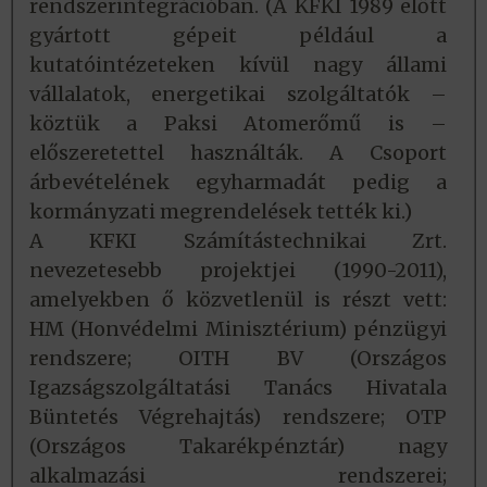
rendszerintegrációban. (A KFKI 1989 előtt
gyártott gépeit például a
kutatóintézeteken kívül nagy állami
vállalatok, energetikai szolgáltatók –
köztük a Paksi Atomerőmű is –
előszeretettel használták. A Csoport
árbevételének egyharmadát pedig a
kormányzati megrendelések tették ki.)
A KFKI Számítástechnikai Zrt.
nevezetesebb projektjei (1990-2011),
amelyekben ő közvetlenül is részt vett:
HM (Honvédelmi Minisztérium) pénzügyi
rendszere; OITH BV (Országos
Igazságszolgáltatási Tanács Hivatala
Büntetés Végrehajtás) rendszere; OTP
(Országos Takarékpénztár) nagy
alkalmazási rendszerei;