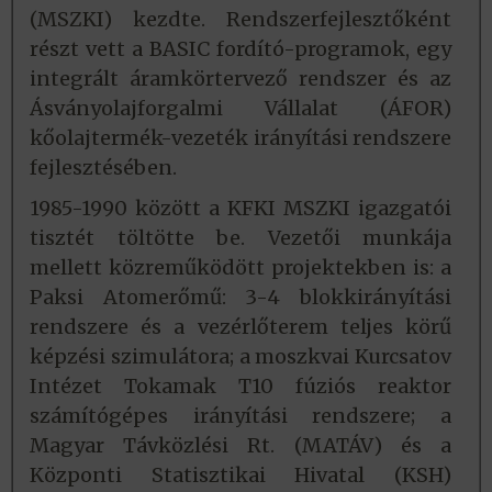
(MSZKI) kezdte. Rendszerfejlesztőként
részt vett a BASIC fordító-programok, egy
integrált áramkörtervező rendszer és az
Ásványolajforgalmi Vállalat (ÁFOR)
kőolajtermék-vezeték irányítási rendszere
fejlesztésében.
1985-1990 között a KFKI MSZKI igazgatói
tisztét töltötte be. Vezetői munkája
mellett közreműködött projektekben is: a
Paksi Atomerőmű: 3-4 blokkirányítási
rendszere és a vezérlőterem teljes körű
képzési szimulátora; a moszkvai Kurcsatov
Intézet Tokamak T10 fúziós reaktor
számítógépes irányítási rendszere; a
Magyar Távközlési Rt. (MATÁV) és a
Központi Statisztikai Hivatal (KSH)