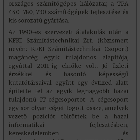
országos számítógépes hálózatai; a TPA
440, 780, 730 számítógépek fejlesztése és
kis sorozatú gyártása.
Az 1990-es szervezeti átalakulás után a
KFKI Számítástechnikai Zrt. (közismert
nevén: KFKI Számítástechnikai Csoport)
magáncég egyik tulajdonos alapítója,
egyúttal 2011-ig elnöke volt. Jó üzleti
érzékkel és hasonló képességű
kutatótársaival együtt egy évtized alatt
építette fel az egyik legnagyobb hazai
tulajdonú IT-cégcsoportot. A cégcsoport
egy sor olyan céget fogott össze, amelyek
vezető pozíciót töltöttek be a hazai
informatikai fejlesztésben,
kereskedelemben és