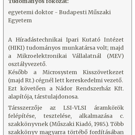
Tudományos fokozat:
egyetemi doktor - Budapesti Műszaki
Egyetem
A Híradástechnikai Ipari Kutató Intézet
(HIKI) tudományos munkatársa volt; majd
a Mikroelektronikai Vállalatnál (MEV)
osztályvezető.
Később a Microsystem Kisszövetkezet
(majd Rt.) cégnél lett kereskedelmi vezető.
Ezt követően a Nádor Rendszerház Kft.
alapítója, társtulajdonosa.
Társszerzője az LSI-VLSI áramkörök
felépítése, tesztelése, alkalmazása c.
szakkönyvnek (Műszaki Kiadó, 1985.). Több
szakkönyv magyarra törtébő fordításában