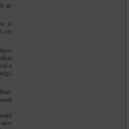
ék az
an. A
5-en
ágos
nikai
vül a
ysége
ában
mmal
majd
talos