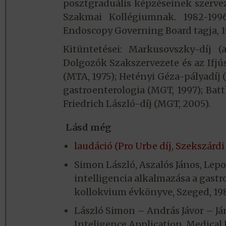
posztgraduális képzéseinek szervez
Szakmai Kollégiumnak. 1982-1996
Endoscopy Governing Board tagja, 1
Kitüntetései: Markusovszky-díj (
Dolgozók Szakszervezete és az Ifjús
(MTA, 1975); Hetényi Géza-pályadíj 
gastroenterologia (MGT, 1997); Bat
Friedrich László-díj (MGT, 2005).
Lásd még
laudáció (Pro Urbe díj, Szekszár
Simon László, Aszalós János, Lep
intelligencia alkalmazása a gast
kollokvium évkönyve, Szeged, 198
László Simon – András Jávor – Ján
Inteligence Application. Medical 