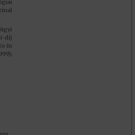
ógiai
inal
ügyi
i-díj
to in
999);
ture