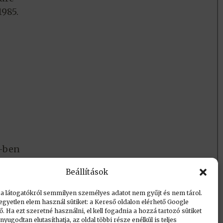
985.
7-ben
Beállítások
 a látogatókról semmilyen személyes adatot nem gyűjt és nem tárol.
egyetlen elem használ sütiket: a Kereső oldalon elérhető Google
 Ha ezt szeretné használni, el kell fogadnia a hozzá tartozó sütiket
yugodtan elutasíthatja, az oldal többi része enélkül is teljes