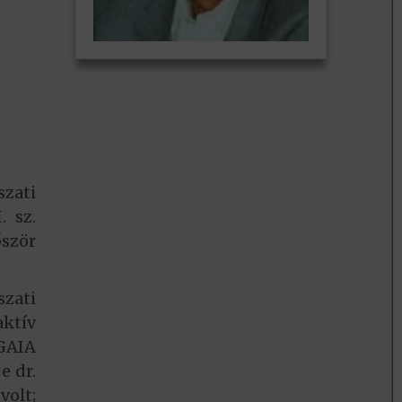
zati
. sz.
őször
zati
aktív
GAIA
e dr.
volt;