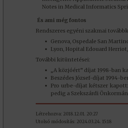
Notes in Medical Informatics Spr
És ami még fontos
Rendszeres egyéni szakmai továbbké
Genova, Ospedale San Martino (
Lyon, Hopital Edouard Herriot,
További kitüntetései:
„A közjóért” díjat 1998-ban 
Beszédes József-díjat 1994-b
Pro urbe-díjat kétszer kapot
pedig a Szekszárdi Önkormány
Létrehozva: 2018.12.01. 20:27
Utolsó módosítás: 2024.03.24. 15:18