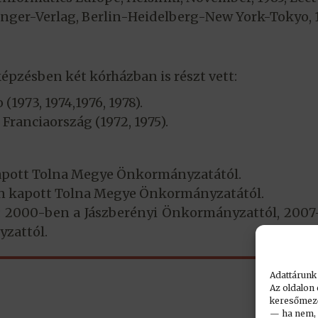
inger-Verlag, Berlin-Heidelberg-New York-Tokyo, 1
pzésben két kórházban is részt vett:
1973, 1974,1976, 1978).
 Franciaország (1972, 1975).
kapott Tolna Megye Önkormányzatától.
en kapott Tolna Megye Önkormányzatától.
t: 2000-ben a Jászberényi Önkormányzattól, 200
zattól.
Adattárunk
Az oldalon 
keresőmező.
— ha nem, n