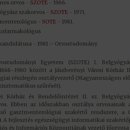
ános orvos -
SZOTE
- 1966.
ógyász szakorvos -
SZOTE
- 1971.
roenterológus -
SOTE
- 1981.
kofarmakológus
andidátusa - 1981 – Orvostudomány
vostudományi Egyetem (SZOTE) I. Belgyógyás
1868–1980 között a Jászberényi Városi Kórház II
giai részlegén osztályvezető (Magyarországon el
isztematikus szűrését).
 Kórház és Rendelőintézet II. sz. Belgyógyás
vos. Ebben az időszakban osztálya orvosainak 
ső gasztroenterológiai szakértő rendszere, a 
. A fejlesztés egészségügyi informatikai szakértőj
ós és Információs Központjának vezető főorvosa 