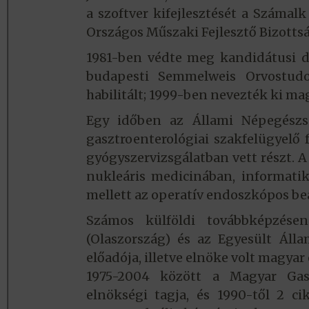
a szoftver kifejlesztését a Számal
Országos Műszaki Fejlesztő Bizotts
1981-ben védte meg kandidátusi di
budapesti Semmelweis Orvostud
habilitált; 1999-ben nevezték ki ma
Egy időben az Állami Népegészsé
gasztroenterológiai szakfelügyelő 
gyógyszervizsgálatban vett részt. A
nukleáris medicinában, informati
mellett az operatív endoszkópos be
Számos külföldi továbbképzésen
(Olaszország) és az Egyesült Áll
előadója, illetve elnöke volt magya
1975-2004 között a Magyar Gasz
elnökségi tagja, és 1990-től 2 c