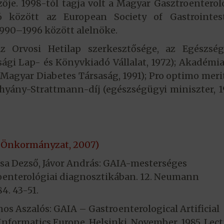
ője. 1998-tól tagja volt a Magyar Gasztroenterol
 között az European Society of Gastrointest
990–1996 között alelnöke.
az Orvosi Hetilap szerkesztősége, az Egészség
ági Lap- és Könyvkiadó Vállalat, 1972); Akadémia
(Magyar Diabetes Társaság, 1991); Pro optimo meri
thyány-Strattmann-díj (egészségügyi miniszter, 1
di Önkormányzat, 2007)
osa Dezső, Jávor András: GAIA-mesterséges
roenterológiai diagnosztikában. 12. Neumann
4. 43-51.
os Aszalós: GAIA – Gastroenterological Artificial
Informatics Europe, Helsinki, November, 1985, Lec