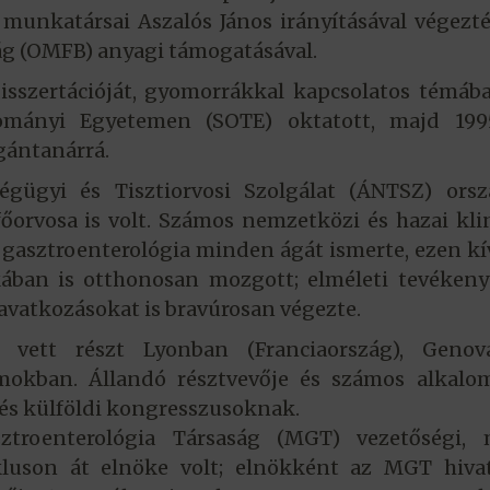
k munkatársai Aszalós János irányításával végezt
ág (OMFB) anyagi támogatásával.
sszertációját, gyomorrákkal kapcsolatos témáb
ományi Egyetemen (SOTE) oktatott, majd 199
gántanárrá.
gügyi és Tisztiorvosi Szolgálat (ÁNTSZ) orsz
főorvosa is volt. Számos nemzetközi és hazai kli
 gasztroenterológia minden ágát ismerte, ezen kí
kában is otthonosan mozgott; elméleti tevéken
avatkozásokat is bravúrosan végezte.
 vett részt Lyonban (Franciaország), Genov
amokban. Állandó résztvevője és számos alkalo
r és külföldi kongresszusoknak.
troenterológia Társaság (MGT) vezetőségi, 
ikluson át elnöke volt; elnökként az MGT hiva