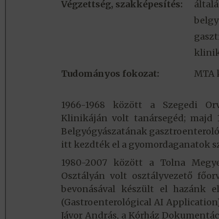
Végzettség, szakképesítés:
által
belgy
gaszt
klini
Tudományos fokozat:
MTA k
1966-1968 között a Szegedi Or
Klinikáján volt tanársegéd; majd 
Belgyógyászatának gasztroenteroló
itt kezdték el a gyomordaganatok sz
1980-2007 között a Tolna Megyei
Osztályán volt osztályvezető főor
bevonásával készült el hazánk el
(Gastroenterológical AI Application)
Jávor András, a Kórház Dokumentáci