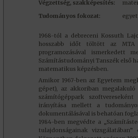
Végzettség, szakképesítés:
mate
Tudományos fokozat:
egyet
1968-tól a debreceni Kossuth La
hosszabb időt töltött az MTA
programozásával ismerkedett m
Számítástudományi Tanszék első hat
matematikus képzésben.
Amikor 1967-ben az Egyetem megk
gépet), az akkoriban megalakuló
számítógéppark szoftvereseként
irányítása mellett a tudomány
dokumentálásával is behatóan fogla
1984-ben megvédte a „Számításte
tulajdonságainak vizsgálatában”