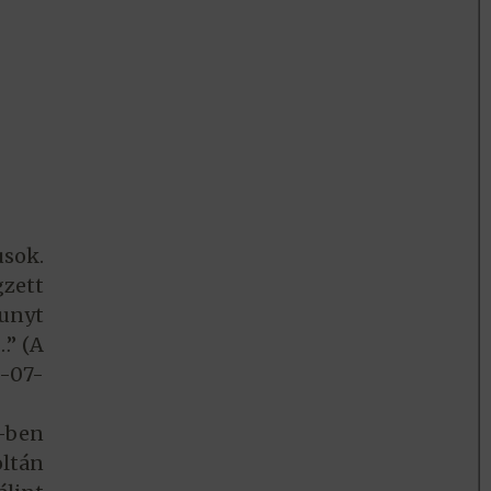
usok.
gzett
unyt
…” (A
5-07-
-ben
ltán