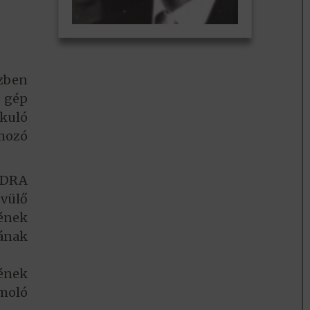
zben
 gép
kuló
amozó
ODRA
vülő
ének
ának
ének
moló