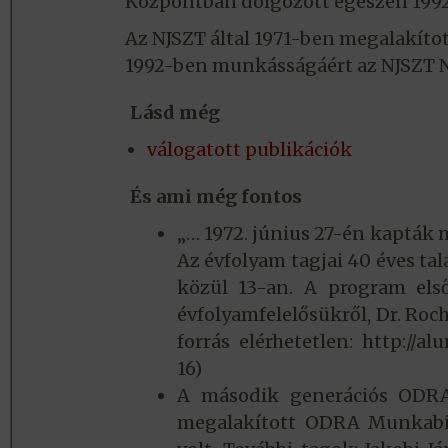
Központban dolgozott egészen 1992
Az NJSZT által 1971-ben megalakíto
1992-ben munkásságáért az NJSZT N
Lásd még
válogatott publikációk
És ami még fontos
„… 1972. június 27-én kapták
Az évfolyam tagjai 40 éves tal
közül 13-an. A program el
évfolyamfelelősükről, Dr. Roch
forrás elérhetetlen: http://a
16)
A második generációs ODRA
megalakított ODRA Munkabizo