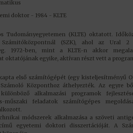
matikus
emi doktor - 1984 - KLTE
jos Tudományegyetemen (KLTE) oktatott. Időkö
 Számitóközpontnál (SZK), ahol az Ural 2
eg. 1972-ben, mint a KLTE-n akkor megala
 oktatójának egyike, aktívan részt vett a progr
apta első számítógépét (egy kisteljesítményű 
 Számoló Központhoz áthelyezték. Az egyre bő
 különböző alkalmazási programok fejlesztés
os-műszaki feladatok számítógépes megoldás
lkozott.
chnikai módszerek alkalmazása a szöveti antig
 című egyetemi doktori disszertációját. A Szá