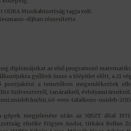
 közepéig.
tt ODRA Munkabizottság tagja volt.
eumann-díjban részesítette.
 meg diplomájukat az első programozó matematik
álkozójukra gyűltek össze a főépület előtt, a 21 vé
ső pontjaként a temetőben megemlékeztek elh
litz Szilveszterről, tanáraikról, évfolyamtársukról
lumni.unideb.hu/hir_40-eves-talalkozo-unideb-201
-gépek megjelenése után az NJSZT által 1971
ttság elnöke Frigyes Andor, titkára Bellus Zo