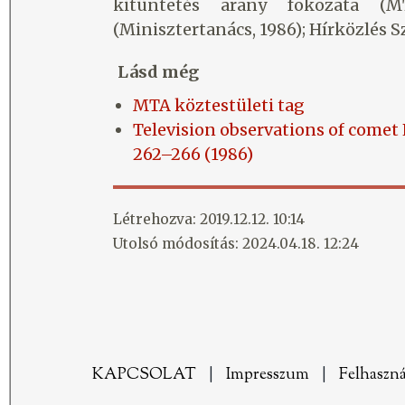
kitüntetés arany fokozata (
(Minisztertanács, 1986); Hírközlés S
Lásd még
MTA köztestületi tag
Television observations of comet 
262–266 (1986)
Létrehozva: 2019.12.12. 10:14
Utolsó módosítás: 2024.04.18. 12:24
KAPCSOLAT
|
Impresszum
|
Felhaszná