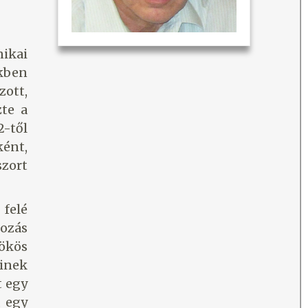
ikai
̈kben
ott,
zte a
-től
ént,
szort
felé
gozás
̈kös
einek
t egy
, egy