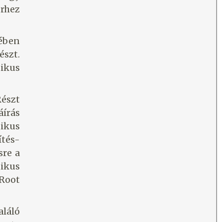
rhez
ében
́szt.
tikus
észt
́rás
nikus
tés-
sre a
nikus
 (Root
aláló