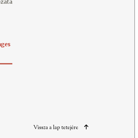
zata
ages
Vissza a lap tetejére