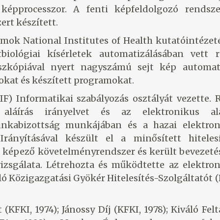
 képprocesszor. A fenti képfeldolgozó rendsze
rt készített.
́llamok National Institutes of Health kutatóintézet
biológiai kísérletek automatizálásában vett re
oszkópiával nyert nagyszámú sejt kép automa
́sokat és készített programokat.
HIF) Informatikai szabályozás osztályát vezette. R
́írás irányelvet és az elektronikus alái
unkabizottság munkájában és a hazai elektro
 Irányításával készült el a minősített hitelesí
át képező követelményrendszer és került bevezeté
izsgálata. Létrehozta és működtette az elektro
ó Közigazgatási Gyökér Hitelesítés-Szolgáltatót
t (KFKI, 1974); Jánossy Díj (KFKI, 1978); Kiváló Felt