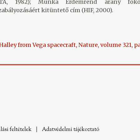
MTA, 1982); Munka Érdemrend arany foko
zabályozásáért kitüntető cím (HIF, 2000).
Halley from Vega spacecraft, Nature, volume 321, p
lási feltételek
|
Adatvédelmi tájékoztató