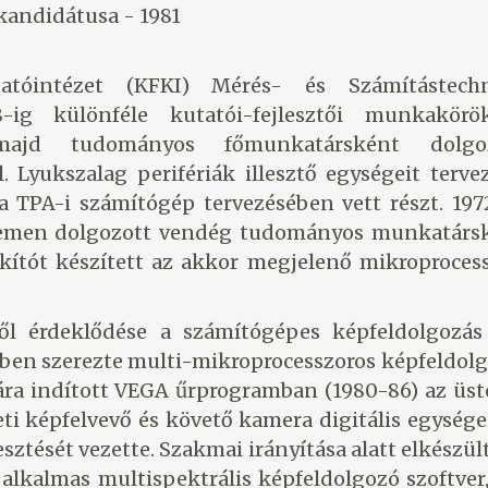
andidátusa - 1981
intézet (KFKI) Mérés- és Számítástechn
ig különféle kutatói-fejlesztői munkaköro
jd tudományos főmunkatársként dolgoz
el. Lyukszalag perifériák illesztő egységeit terve
A-i számítógép tervezésében vett részt. 1972
temen dolgozott vendég tudományos munkatársk
ítót készített az akkor megjelenő mikroproces
l érdeklődése a számítógépes képfeldolgozás 
82-ben szerezte multi-mikroprocesszoros képfeldol
ra indított VEGA űrprogramban (1980-86) az üsto
zeti képfelvevő és követő kamera digitális egység
ejlesztését vezette. Szakmai irányítása alatt elkészül
 alkalmas multispektrális képfeldolgozó szoftver