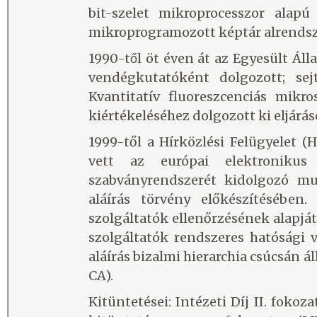
bit-szelet mikroprocesszor alapú
mikroprogramozott képtár alrendsze
1990-től öt éven át az Egyesült A
vendégkutatóként dolgozott; sejt
Kvantitatív fluoreszcenciás mikr
kiértékeléséhez dolgozott ki eljára
1999-től a Hírközlési Felügyelet (
vett az európai elektronikus ala
szabványrendszerét kidolgozó m
aláírás törvény előkészítésében.
szolgáltatók ellenőrzésének alapj
szolgáltatók rendszeres hatósági v
aláírás bizalmi hierarchia csúcsán áll
CA).
Kitüntetései: Intézeti Díj II. fokoza