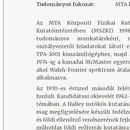
Tudományos fokozat:
MTA k
Az MTA Központi Fizikai Kutató
Kutatóintézetében (MSZKI) 1998-
tudományos munkatársként, ma
osztályvezetői feladatokat látott 
TPA-1001 kisszámítógéphez, majd a TP
1974-ig a kanadai McMaster egye
ahol Walsh-Fourier spektrum átalak
alkalmazva.
Az 1970-es évtized második felétő
fordult. Kandidátusi oklevelét 19
témában. A Halley üstökös kutatásá
mag megfigyelésére készült fedél
és földi ellenőrző rendszerének f
műholdas földi erőforrás kutatásra