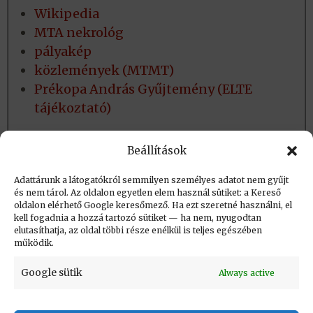
Wikipedia
MTA nekrológ
pályakép
közlemények (MTMT)
Prékopa András Gyűjtemény (ELTE
tájékoztató)
És ami még fontos
Beállítások
Család: két leánygyermek.
Adattárunk a látogatókról semmilyen személyes adatot nem gyűjt
és nem tárol. Az oldalon egyetlen elem használ sütiket: a Kereső
oldalon elérhető Google keresőmező. Ha ezt szeretné használni, el
Létrehozva: 2016.11.28. 20:43
kell fogadnia a hozzá tartozó sütiket — ha nem, nyugodtan
elutasíthatja, az oldal többi része enélkül is teljes egészében
Utolsó módosítás: 2024.05.25. 14:19
működik.
Google sütik
Always active