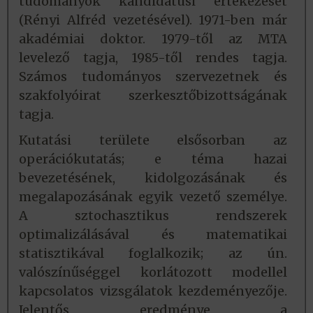
tudományok kandidátusi értekezését
(Rényi Alfréd vezetésével). 1971-ben már
akadémiai doktor. 1979-től az MTA
levelező tagja, 1985-től rendes tagja.
Számos tudományos szervezetnek és
szakfolyóirat szerkesztőbizottságának
tagja.
Kutatási területe elsősorban az
operációkutatás; e téma hazai
bevezetésének, kidolgozásának és
megalapozásának egyik vezető személye.
A sztochasztikus rendszerek
optimalizálásával és matematikai
statisztikával foglalkozik; az ún.
valószínűséggel korlátozott modellel
kapcsolatos vizsgálatok kezdeményezője.
Jelentős eredménye a