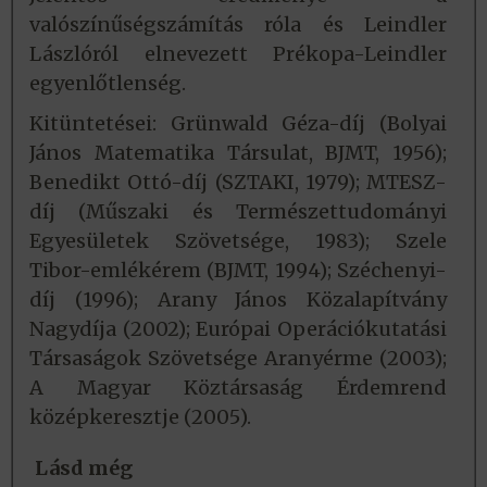
valószínűségszámítás róla és Leindler
Lászlóról elnevezett Prékopa-Leindler
egyenlőtlenség.
Kitüntetései: Grünwald Géza-díj (Bolyai
János Matematika Társulat, BJMT, 1956);
Benedikt Ottó-díj (SZTAKI, 1979); MTESZ-
díj (Műszaki és Természettudományi
Egyesületek Szövetsége, 1983); Szele
Tibor-emlékérem (BJMT, 1994); Széchenyi-
díj (1996); Arany János Közalapítvány
Nagydíja (2002); Európai Operációkutatási
Társaságok Szövetsége Aranyérme (2003);
A Magyar Köztársaság Érdemrend
középkeresztje (2005).
Lásd még