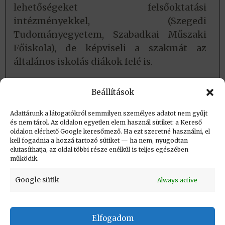
lehetőségeket felsőoktatási
intézményekkel, (Szegedi
Tudományegyetem, Szabadkai Műszaki
Főiskola), de képviseli a szakmát az
általános iskolás diákok felé is.
Lásd még
Beállítások
Bemutatkozás
Adattárunk a látogatókról semmilyen személyes adatot nem gyűjt
és nem tárol. Az oldalon egyetlen elem használ sütiket: a Kereső
oldalon elérhető Google keresőmező. Ha ezt szeretné használni, el
Létrehozva: 2021.06.18. 21:56
kell fogadnia a hozzá tartozó sütiket — ha nem, nyugodtan
elutasíthatja, az oldal többi része enélkül is teljes egészében
Utolsó módosítás: 2024.06.07. 23:29
működik.
Google sütik
Always active
Elfogadom
KAPCSOLAT
|
Impresszum
|
Felhasználási