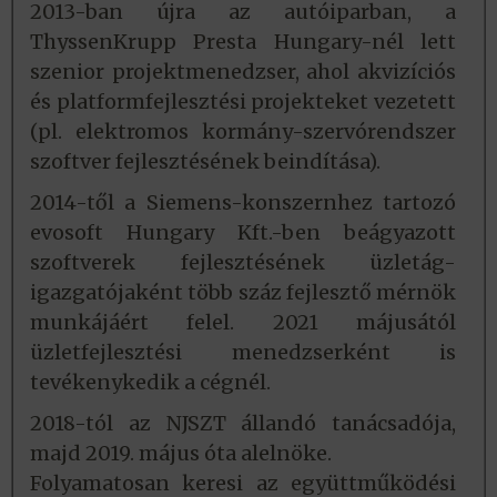
2013-ban újra az autóiparban, a
ThyssenKrupp Presta Hungary-nél lett
szenior projektmenedzser, ahol akvizíciós
és platformfejlesztési projekteket vezetett
(pl. elektromos kormány-szervórendszer
szoftver fejlesztésének beindítása).
2014-től a Siemens-konszernhez tartozó
evosoft Hungary Kft.-ben beágyazott
szoftverek fejlesztésének üzletág-
igazgatójaként több száz fejlesztő mérnök
munkájáért felel. 2021 májusától
üzletfejlesztési menedzserként is
tevékenykedik a cégnél.
2018-tól az NJSZT állandó tanácsadója,
majd 2019. május óta alelnöke.
Folyamatosan keresi az együttműködési