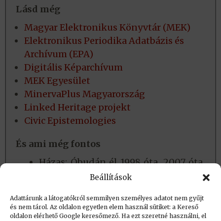
Lásd még
Magyar Elektronikus Könyvtár (MEK)
Elektronikus Periodika Adatbázis és
Archívum (EPA)
Digitális Képarchívum
MEK Egyesület
MinervaPlus Magyarország
Linked Heritage projekt
Civic Epistemologies
És ami még fontos
Házas; Óbudán él 1998 óta. 2007 óta
rendszeresen kerékpárral jár a
Beállítások
munkahelyére és ahova csak teheti.
Adattárunk a látogatókról semmilyen személyes adatot nem gyűjt
és nem tárol. Az oldalon egyetlen elem használ sütiket: a Kereső
oldalon elérhető Google keresőmező. Ha ezt szeretné használni, el