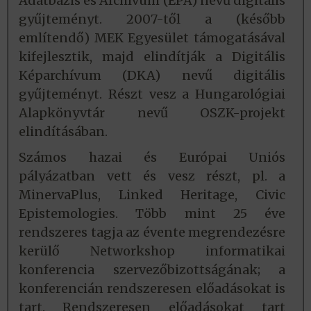
Adatbázis és Archívum (EPA) nevű digitális
gyűjteményt. 2007-től a (később
említendő) MEK Egyesület támogatásával
kifejlesztik, majd elindítják a Digitális
Képarchívum (DKA) nevű digitális
gyűjteményt. Részt vesz a Hungarológiai
Alapkönyvtár nevű OSZK-projekt
elindításában.
Számos hazai és Európai Uniós
pályázatban vett és vesz részt, pl. a
MinervaPlus, Linked Heritage, Civic
Epistemologies. Több mint 25 éve
rendszeres tagja az évente megrendezésre
kerülő Networkshop informatikai
konferencia szervezőbizottságának; a
konferencián rendszeresen előadásokat is
tart. Rendszeresen előadásokat tart