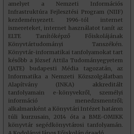
amelyet a Nemzeti Információs
Infrastruktúra Fejlesztési Program (NIIF)
kezdeményezett. 1996-tól internet
ismereteket, internet használatot tanít az
ELTE Tanítóképző Főiskolájának
Könyvtártudományi Tanszékén.
Könyvtár-informatikai tanfolyamokat tart
később a József Attila Tudományegyetem
(JATE) budapesti Média tagozatán, az
Informatika a Nemzeti Közszolgálatban
Alapítvány (INKA) akkreditált
tanfolyamain e-könyvekről, személyi
információ menedzsmentről;
alkalmanként a Könyvtári Intézet határon
túli kurzusain, 2014 óta a BME-OMIKK
könyvtár segédkönyvtárosi tanfolyamán.
A Kodolányi János Főiskolán óraadó.