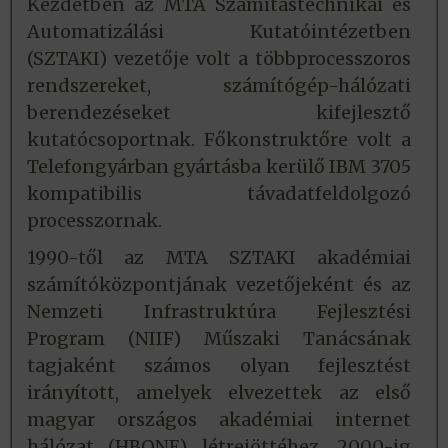
Kezdetben az MTA Számítástechnikai és
Automatizálási Kutatóintézetben
(SZTAKI) vezetője volt a többprocesszoros
rendszereket, számítógép-hálózati
berendezéseket kifejlesztő
kutatócsoportnak. Főkonstruktőre volt a
Telefongyárban gyártásba kerülő IBM 3705
kompatibilis távadatfeldolgozó
processzornak.
1990-től az MTA SZTAKI akadémiai
számítóközpontjának vezetőjeként és az
Nemzeti Infrastruktúra Fejlesztési
Program (NIIF) Műszaki Tanácsának
tagjaként számos olyan fejlesztést
irányított, amelyek elvezettek az első
magyar országos akadémiai internet
hálózat (HBONE) létrejöttéhez. 2000-ig