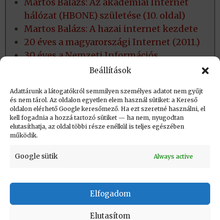
Martos Balázs: Az akadémiai Internet
hálózat (HBONE) születése (10. oldal)
Martos Balázs: A hazai internet kezdete
20 éves a magyarországi Internet (2011.)
30 éves a Nemzeti Információs
Infrastruktúra Fejlesztési (NIIF)
Beállítások
Program (2017):
Adattárunk a látogatókról semmilyen személyes adatot nem gyűjt
és nem tárol. Az oldalon egyetlen elem használ sütiket: a Kereső
oldalon elérhető Google keresőmező. Ha ezt szeretné használni, el
Létrehozva: 2017.04.05. 09:11
kell fogadnia a hozzá tartozó sütiket — ha nem, nyugodtan
elutasíthatja, az oldal többi része enélkül is teljes egészében
Utolsó módosítás: 2026.06.15. 23:28
működik.
Google sütik
Always active
Elfogadom
KAPCSOLAT
|
Impresszum
|
Felhasználási
feltételek
|
Adatvédelmi tájékoztató
Elutasítom