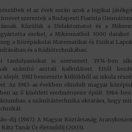
észültek el az évek során azok a logikai játékg
hírnevet szereztek a Budapesti Piarista Gimnázi
atásnak. Közülük a Didaktomatot és a Mikrom
gyártotta ezeket, a Mikromatból 3000 darabot 
 meg a Középiskolai Matematikai és Fizikai Lapo
anításában és a Rádiótechnikában.
 tanfolyamokat is szervezett. 1974-ben sike
ak számító asztali kalkulátort. Ettől kezd
idejét. 1981 beszerezte külföldről az iskola részé
pet. Az 1983-as években elindult magyar középis
zben az ő kísérleti eredményeire épült. 1984-be
imnáziumban a számítástechnika oktatása, hogy m
echnikát.
rján-díj (1987); A Magyar Köztársaság Aranykoszo
; Rátz Tanár Úr életműdíj (2003).