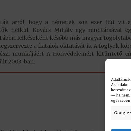
sták arról, hogy a németek sok ezer fiút vitt
tők nélkül. Kovács Mihály egy rendtársával eg
Tábori lelkészként később más magyar fogolytábo
 megszervezte a fiatalok oktatását is. A foglyok kö
lkészi munkájáért A Honvédelemért kitüntető cí
ült 2003-ban.
Adattárunk
Az oldalon 
keresőmező.
— ha nem, n
egészében
Google 