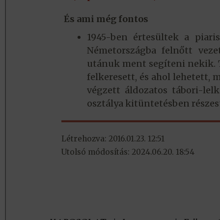
És ami még fontos
1945-ben értesültek a piari
Németországba felnőtt veze
utánuk ment segíteni nekik. 
felkeresett, és ahol lehetett,
végzett áldozatos tábori-le
osztálya kitüntetésben részes
Létrehozva: 2016.01.23. 12:51
Utolsó módosítás: 2024.06.20. 18:54