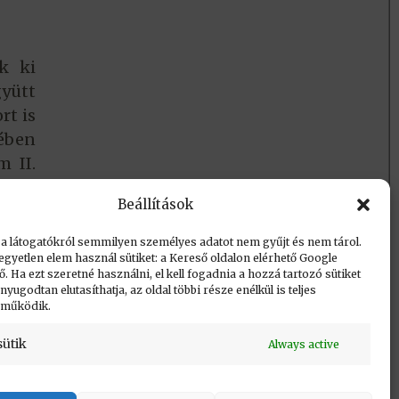
ek ki
yütt
rt is
rében
m II.
Beállítások
 a látogatókról semmilyen személyes adatot nem gyűjt és nem tárol.
egyetlen elem használ sütiket: a Kereső oldalon elérhető Google
 Ha ezt szeretné használni, el kell fogadnia a hozzá tartozó sütiket
yugodtan elutasíthatja, az oldal többi része enélkül is teljes
 működik.
sütik
Always active