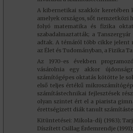
A kibernetikai szakkör keretében k
amelyek országos, sőt nemzetközi 
folyó matematika és fizika okt
szabadalmaztatták; a Tanszergyár 
adtak. A témáról több cikke jelent
az Élet és Tudományban, a Fizika T
Az 1970-es években programozói
vásárolnia egy akkor újdonságn
számítógépes oktatás kötötte le sok 
első teljes értékű mikroszámítógé
számítástechnikai fejlesztések rés
olyan szintet ért el a piarista g
érettségizett diák tanult számítást
Kitüntetései: Mikola-díj (1983); Ta
Díszített Csillag Érdemrendje (1991)