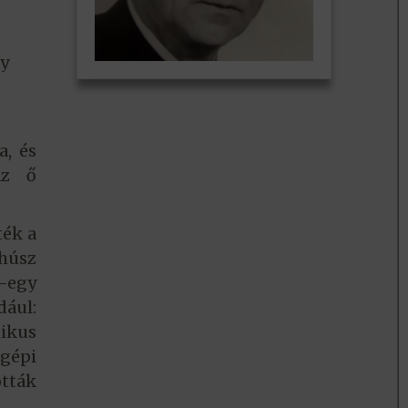
ny
a, és
az ő
ték a
 húsz
y-egy
ául:
ikus
gépi
ották