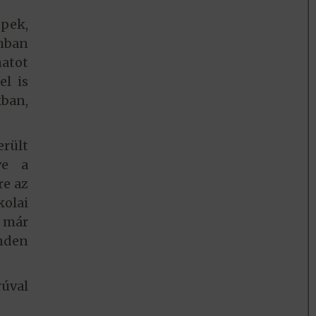
épek,
umban
atot
el is
kban,
rült
ve a
re az
kolai
n már
inden
rúval