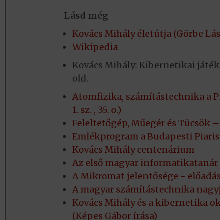
Lásd még
Kovács Mihály életútja (Görbe Lás
Wikipedia
Kovács Mihály: Kibernetikai játék
old.
Atomfizika, számítástechnika a P
1. sz. , 35. o.)
Feleltetőgép, Műegér és Tücsök –
Emlékprogram a Budapesti Piaris
Kovács Mihály centenárium
Az első magyar informatikatanár -
A Mikromat jelentősége - előadás
A magyar számítástechnika nagyja
Kovács Mihály és a kibernetika o
(Képes Gábor írása)