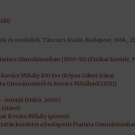
zló)
ok és modellek. Táncsics Kiadó, Budapest, 1968., 2
iarista Gimnáziumban (1950-92) (Fizikai Szemle, 1
 Kovács Mihály 100 éve (Képes Gábor írása)
ta Gimnáziumról és Kovács Mihályról (2011)
 interjú (videó, 2000.)
 (videó)
i: Kovács Mihály (poster)
ktatás kezdetei a budapesti Piarista Gimnáziumba