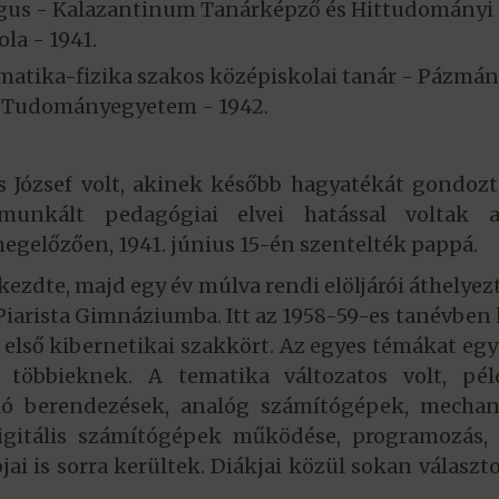
gus - Kalazantinum Tanárképző és Hittudományi
ola - 1941.
atika-fizika szakos középiskolai tanár - Pázmá
 Tudományegyetem - 1942.
József volt, akinek később hagyatékát gondozt
imunkált pedagógiai elvei hatással voltak 
egelőzően, 1941. június 15-én szentelték pappá.
ezdte, majd egy év múlva rendi elöljárói áthelyez
iarista Gimnáziumba. Itt az 1958-59-es tanévben
 első kibernetikai szakkört. Az egyes témákat eg
 többieknek. A tematika változatos volt, péld
áló berendezések, analóg számítógépek, mechan
igitális számítógépek működése, programozás, 
jai is sorra kerültek. Diákjai közül sokan választ