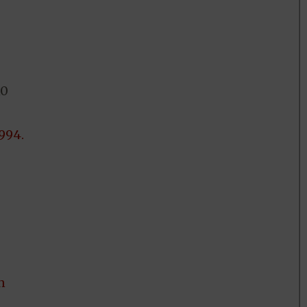
10
994.
n