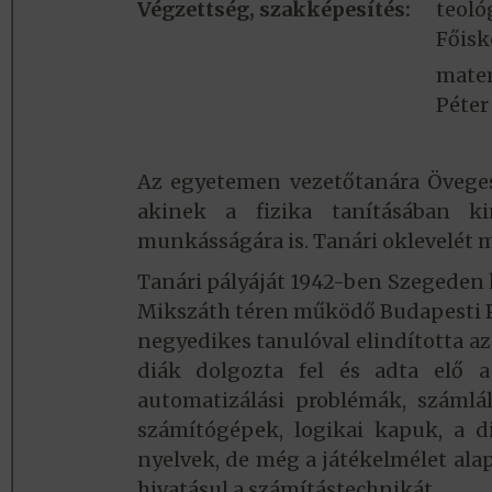
Végzettség, szakképesítés:
teoló
Főisk
matem
Péter
Az egyetemen vezetőtanára Öveges 
akinek a fizika tanításában k
munkásságára is. Tanári oklevelét m
Tanári pályáját 1942-ben Szegeden k
Mikszáth téren működő Budapesti P
negyedikes tanulóval elindította az
diák dolgozta fel és adta elő a
automatizálási problémák, száml
számítógépek, logikai kapuk, a d
nyelvek, de még a játékelmélet alap
hivatásul a számítástechnikát.