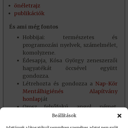
önéletrajz
publikációk
És ami még fontos
Hobbijai: természetes és
programozási nyelvek, számelmélet,
komolyzene.
Édesapja, Kósa György zeneszerzői
hagyatékát öccsével együtt
gondozza.
Létrehozta és gondozza a
Nap-Kör
Mentálhigiénés Alapítvány
honlap
ját
Orosz felsőfokú. angol, német,
francia középfokú nyelvvizsgák
Beállítások
mellett további 6 nyelven olvas.
Adattárunk a látogatókról semmilyen személyes adatot nem gyűjt