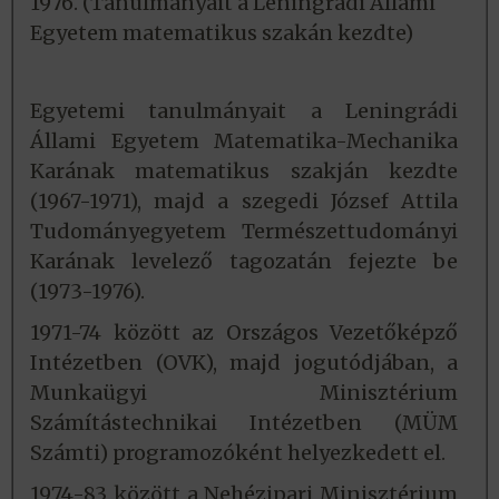
1976. (Tanulmányait a Leningrádi Állami
Egyetem matematikus szakán kezdte)
Egyetemi tanulmányait a Leningrádi
Állami Egyetem Matematika-Mechanika
Karának matematikus szakján kezdte
(1967-1971), majd a szegedi József Attila
Tudományegyetem Természettudományi
Karának levelező tagozatán fejezte be
(1973-1976).
1971-74 között az Országos Vezetőképző
Intézetben (OVK), majd jogutódjában, a
Munkaügyi Minisztérium
Számítástechnikai Intézetben (MÜM
Számti) programozóként helyezkedett el.
1974-83 között a Nehézipari Minisztérium