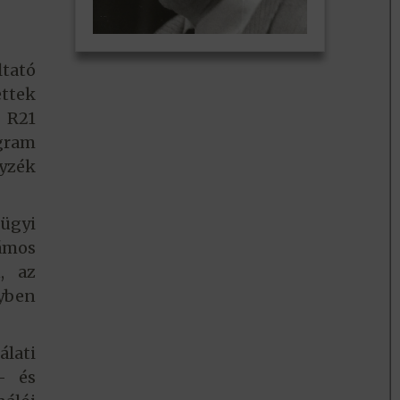
ltató
ttek
n R21
gram
gyzék
gügyi
zámos
, az
yben
lati
- és