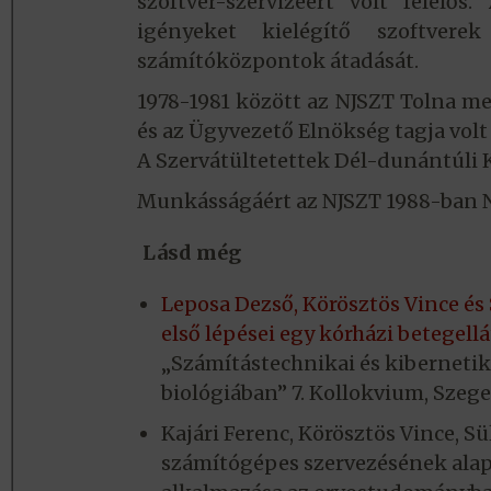
szoftver-szervizéért volt felelős
igényeket kielégítő szoftvere
számítóközpontok átadását.
1978-1981 között az NJSZT Tolna me
és az Ügyvezető Elnökség tagja volt
A Szervátültetettek Dél-dunántúli K
Munkásságáért az NJSZT 1988-ban N
Lásd még
Leposa Dezső, Körösztös Vince és
első lépései egy kórházi betegell
„Számítástechnikai és kiberneti
biológiában” 7. Kollokvium, Szeged
Kajári Ferenc, Körösztös Vince, S
számítógépes szervezésének alapj