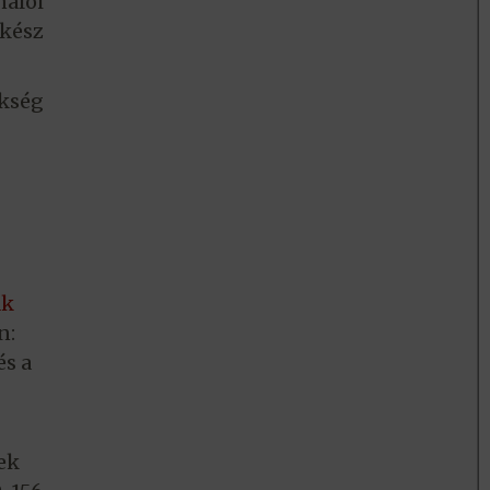
nálói
kész
ökség
ak
n:
s a
ek