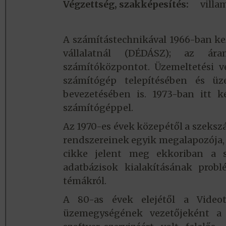
Végzettség, szakképesítés:
vill
A számítástechnikával 1966-ban ke
vállalatnál (DÉDÁSZ); az áram
számítóközpontot. Üzemeltetési v
számítógép telepítésében és ü
bevezetésében is. 1973-ban itt ké
számítógéppel.
Az 1970-es évek közepétől a szeksz
rendszereinek egyik megalapozója, a
cikke jelent meg ekkoriban a 
adatbázisok kialakításának prob
témákról.
A 80-as évek elejétől a Videot
üzemegységének vezetőjeként a 