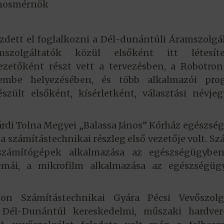
amosmérnök
zdett el foglalkozni a Dél-dunántúli Áramszolgá
szolgáltatók közül elsőként itt létesíte
ezetőként részt vett a tervezésben, a Robotro
zembe helyezésében, és több alkalmazói pro
szült elsőként, kísérletként, választási névje
árdi Tolna Megyei „Balassa János” Kórház egészsé
 számítástechnikai részleg első vezetője volt. S
számítógépek alkalmazása az egészségügyben
lémái, a mikrofilm alkalmazása az egészségüg
on Számítástechnikai Gyára Pécsi Vevőszolgá
Dél-Dunántúl kereskedelmi, műszaki hardver