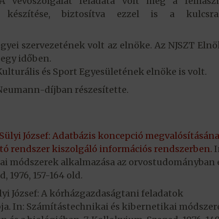
. A vevőszolgálat feladata volt még a felhasz
k készítése, biztosítva ezzel is a kulcsra
gyei szervezetének volt az elnöke. Az NJSZT Eln
 egy időben.
ulturális és Sport Egyesületének elnöke is volt.
eumann-díjban részesítette.
 Sülyi József: Adatbázis koncepció megvalósításán
átó rendszer kiszolgáló információs rendszerben.
I
kai módszerek alkalmazása az orvostudományban é
, 1976, 157-164 old.
ülyi József: A kórházgazdaságtani feladatok
a. In: Számítástechnikai és kibernetikai módszer